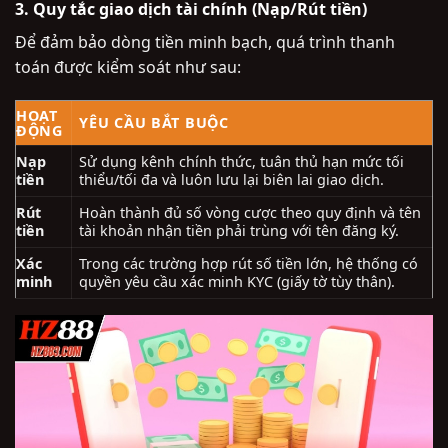
3. Quy tắc giao dịch tài chính (Nạp/Rút tiền)
Để đảm bảo dòng tiền minh bạch, quá trình thanh
toán được kiểm soát như sau:
HOẠT
YÊU CẦU BẮT BUỘC
ĐỘNG
Nạp
Sử dụng kênh chính thức, tuân thủ hạn mức tối
tiền
thiểu/tối đa và luôn lưu lại biên lai giao dịch.
Rút
Hoàn thành đủ số vòng cược theo quy định và tên
tiền
tài khoản nhận tiền phải trùng với tên đăng ký.
Xác
Trong các trường hợp rút số tiền lớn, hệ thống có
minh
quyền yêu cầu xác minh KYC (giấy tờ tùy thân).