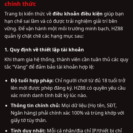
chính thức
Trang bị kiến thức về
điều khoản điều kiện
giúp bạn
hạn chế sai lầm và có được trải nghiệm giải trí bền
vững. Để vận hành một môi trường minh bạch, HZ88
quản lý chặt chẽ các hạng mục sau:
1. Quy định về thiết lập tài khoản
Khi tham gia hệ thống, thành viên cần tuân thủ các quy
tắc “Vàng” để đảm bảo tài khoản hợp lệ:
Độ tuổi hợp pháp:
Chỉ người chơi từ đủ 18 tuổi trở
lên mới được phép đăng ký. HZ88 có quyền yêu cầu
xác minh danh tính bất kỳ lúc nào.
Thông tin chính chủ:
Mọi dữ liệu (Họ tên, SĐT,
Ngân hàng) phải chính xác 100% và trùng khớp với
giấy tờ tùy thân.
Tính duy nhất:
Mỗi cá nhân/địa chỉ IP/thiết bị chỉ