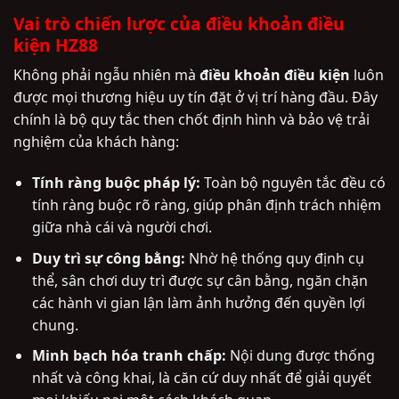
Vai trò chiến lược của điều khoản điều
kiện HZ88
Không phải ngẫu nhiên mà
điều khoản điều kiện
luôn
được mọi thương hiệu uy tín đặt ở vị trí hàng đầu. Đây
chính là bộ quy tắc then chốt định hình và bảo vệ trải
nghiệm của khách hàng:
Tính ràng buộc pháp lý:
Toàn bộ nguyên tắc đều có
tính ràng buộc rõ ràng, giúp phân định trách nhiệm
giữa nhà cái và người chơi.
Duy trì sự công bằng:
Nhờ hệ thống quy định cụ
thể, sân chơi duy trì được sự cân bằng, ngăn chặn
các hành vi gian lận làm ảnh hưởng đến quyền lợi
chung.
Minh bạch hóa tranh chấp:
Nội dung được thống
nhất và công khai, là căn cứ duy nhất để giải quyết