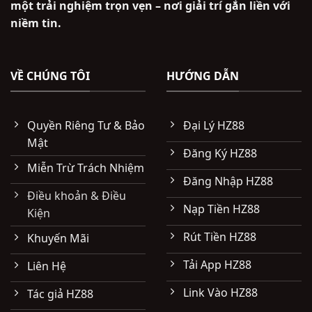
một trải nghiệm trọn vẹn – nơi giải trí gắn liền với
niềm tin.
VỀ CHÚNG TÔI
HƯỚNG DẪN
Quyền Riêng Tư & Bảo
Đại Lý HZ88
Mật
Đăng Ký HZ88
Miễn Trừ Trách Nhiệm
Đăng Nhập HZ88
Điều khoản & Điều
Nạp Tiền HZ88
Kiện
Rút Tiền HZ88
Khuyến Mãi
Tải App HZ88
Liên Hệ
Link Vào HZ88
Tác giả HZ88