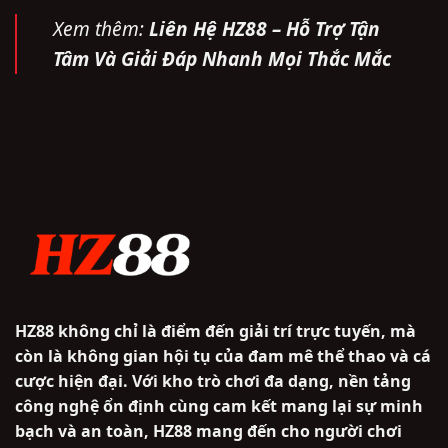
Xem thêm:
Liên Hệ HZ88
– Hỗ Trợ Tận
Tâm Và Giải Đáp Nhanh Mọi Thắc Mắc
HZ88 không chỉ là điểm đến giải trí trực tuyến, mà
còn là không gian hội tụ của đam mê thể thao và cá
cược hiện đại. Với kho trò chơi đa dạng, nền tảng
công nghệ ổn định cùng cam kết mang lại sự minh
bạch và an toàn, HZ88 mang đến cho người chơi