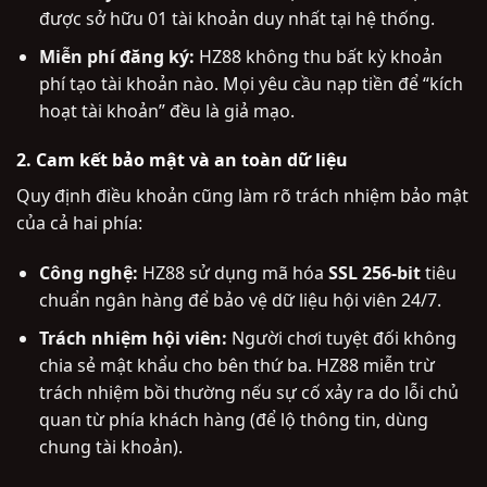
được sở hữu 01 tài khoản duy nhất tại hệ thống.
Miễn phí đăng ký:
HZ88 không thu bất kỳ khoản
phí tạo tài khoản nào. Mọi yêu cầu nạp tiền để “kích
hoạt tài khoản” đều là giả mạo.
2. Cam kết bảo mật và an toàn dữ liệu
Quy định điều khoản cũng làm rõ trách nhiệm bảo mật
của cả hai phía:
Công nghệ:
HZ88 sử dụng mã hóa
SSL 256-bit
tiêu
chuẩn ngân hàng để bảo vệ dữ liệu hội viên 24/7.
Trách nhiệm hội viên:
Người chơi tuyệt đối không
chia sẻ mật khẩu cho bên thứ ba. HZ88 miễn trừ
trách nhiệm bồi thường nếu sự cố xảy ra do lỗi chủ
quan từ phía khách hàng (để lộ thông tin, dùng
chung tài khoản).