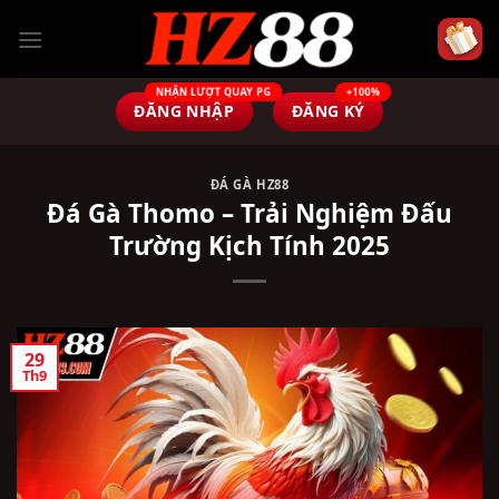
Bỏ
qua
nội
dung
ĐĂNG NHẬP
ĐĂNG KÝ
ĐÁ GÀ HZ88
Đá Gà Thomo – Trải Nghiệm Đấu
Trường Kịch Tính 2025
29
Th9