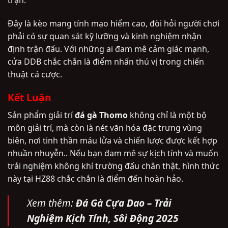
trận.
Đây là kèo mang tính mạo hiểm cao, đòi hỏi người chơi
phải có sự quan sát kỹ lưỡng và kinh nghiệm nhận
định trận đấu. Với những ai đam mê cảm giác mạnh,
cửa DDB chắc chắn là điểm nhấn thú vị trong chiến
thuật cá cược.
Kết Luận
Sản phẩm giải trí
đá gà Thomo
không chỉ là một bộ
môn giải trí, mà còn là nét văn hóa đặc trưng vùng
biên, nơi tinh thần máu lửa và chiến lược được kết hợp
nhuần nhuyễn.. Nếu bạn đam mê sự kịch tính và muốn
trải nghiệm không khí trường đấu chân thật, hình thức
này tại HZ88 chắc chắn là điểm đến hoàn hảo.
Xem thêm:
Đá Gà Cựa Dao
– Trải
Nghiệm Kịch Tính, Sôi Động 2025