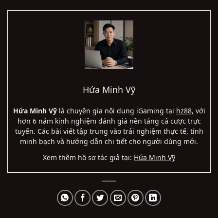
Hứa Minh Vỹ
Hứa Minh Vỹ
là chuyên gia nội dung iGaming tại
hz88
, với
hơn 6 năm kinh nghiệm đánh giá nền tảng cá cược trực
tuyến. Các bài viết tập trung vào trải nghiệm thực tế, tính
minh bạch và hướng dẫn chi tiết cho người dùng mới.
Xem thêm hồ sơ tác giả tại:
Hứa Minh Vỹ