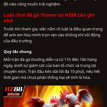
đồ nào cũng muốn trải nghiệm.
Luật chơi đá gà Thomo tại HZ88 cần ghi
nhớ
Trước khi tham gia, việc nắm rõ luật là điều quan trọng
để anh em hòa mình trọn vẹn vào không khí sôi động
của đấu trường.
Quy tắc chung
Mỗi trận đá gà
thường diễn ra từ 11h đến 16h hàng
ngày, dưới sự giám sát của ban tổ chức và trọng tài
chuyên môn. Trận đấu kéo dài tối đa 10 phút, nếu hết
thời gian mà chưa phân thắng bại sẽ tính là hòa.