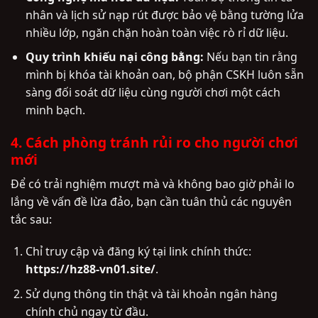
nhân và lịch sử nạp rút được bảo vệ bằng tường lửa
nhiều lớp, ngăn chặn hoàn toàn việc rò rỉ dữ liệu.
Quy trình khiếu nại công bằng:
Nếu bạn tin rằng
mình bị khóa tài khoản oan, bộ phận CSKH luôn sẵn
sàng đối soát dữ liệu cùng người chơi một cách
minh bạch.
4. Cách phòng tránh rủi ro cho người chơi
mới
Để có trải nghiệm mượt mà và không bao giờ phải lo
lắng về vấn đề lừa đảo, bạn cần tuân thủ các nguyên
tắc sau:
Chỉ truy cập và đăng ký tại link chính thức:
https://hz88-vn01.site/
.
Sử dụng thông tin thật và tài khoản ngân hàng
chính chủ ngay từ đầu.