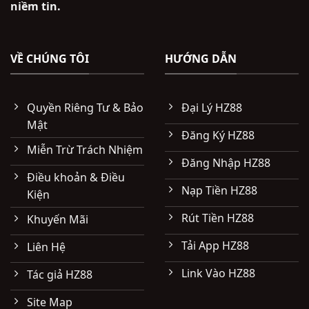
niềm tin.
VỀ CHÚNG TÔI
HƯỚNG DẪN
Quyền Riêng Tư & Bảo
Đại Lý HZ88
Mật
Đăng Ký HZ88
Miễn Trừ Trách Nhiệm
Đăng Nhập HZ88
Điều khoản & Điều
Nạp Tiền HZ88
Kiện
Rút Tiền HZ88
Khuyến Mãi
Tải App HZ88
Liên Hệ
Link Vào HZ88
Tác giả HZ88
Site Map