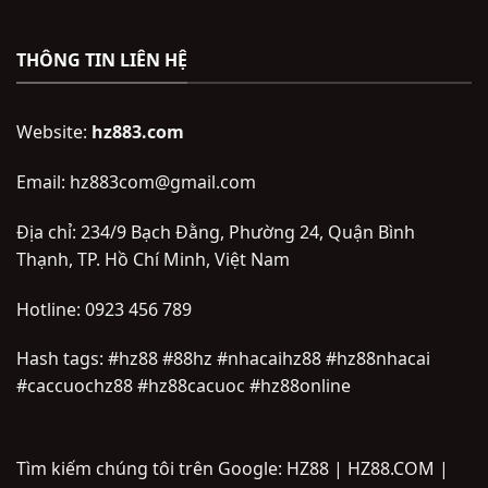
THÔNG TIN LIÊN HỆ
Website:
hz883.com
Email:
hz883com@gmail.com
Địa chỉ:
234/9 Bạch Đằng, Phường 24, Quận Bình
Thạnh, TP. Hồ Chí Minh, Việt Nam
Hotline:
0923 456 789
Hash tags:
#hz88 #88hz #nhacaihz88 #hz88nhacai
#caccuochz88 #hz88cacuoc #hz88online
Tìm kiếm chúng tôi trên Google: HZ88 | HZ88.COM |