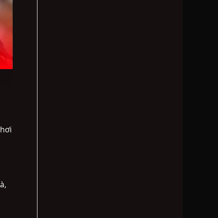
hơi
à,