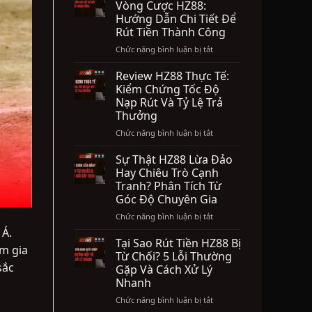
Game
Vòng Cược HZ88:
Slot
Hướng Dẫn Chi Tiết Để
HZ88
Rút Tiền Thành Công
Dễ
Nổ
ở
Chức năng bình luận bị tắt
Hũ
Cách
Nhất
Tính
Review HZ88 Thực Tế:
2026:
Doanh
Kiểm Chứng Tốc Độ
Phân
Thu
Nạp Rút Và Tỷ Lệ Trả
Tích
Vòng
Thưởng
Chỉ
Cược
Số
HZ88:
ở
Chức năng bình luận bị tắt
RTP
Hướng
Review
Thực
Dẫn
HZ88
Sự Thật HZ88 Lừa Đảo
Tế
Chi
Thực
Hay Chiêu Trò Cạnh
Tiết
Tế:
Tranh? Phân Tích Từ
Để
Kiểm
Góc Độ Chuyên Gia
Rút
Chứng
Tiền
Tốc
ở
Chức năng bình luận bị tắt
Thành
Độ
Sự
 Á.
Công
Nạp
Thật
Tại Sao Rút Tiền HZ88 Bị
am gia
Rút
HZ88
Từ Chối? 5 Lỗi Thường
Và
Lừa
sắc
Gặp Và Cách Xử Lý
Tỷ
Đảo
Nhanh
Lệ
Hay
Trả
Chiêu
ở
Chức năng bình luận bị tắt
Thưởng
Trò
Tại