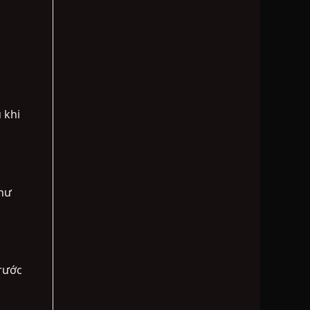
 khi
như
trước