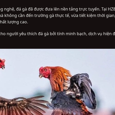
 nghệ, đá gà đã được đưa lên nền tảng trực tuyến. Tại HZ8
à không cần đến trường gà thực tế, vừa tiết kiệm thời gian
chất lượng cao.
o người yêu thích đá gà bởi tính minh bạch, dịch vụ hiện đ