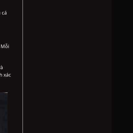
 cá
 Mỗi
và
h xác