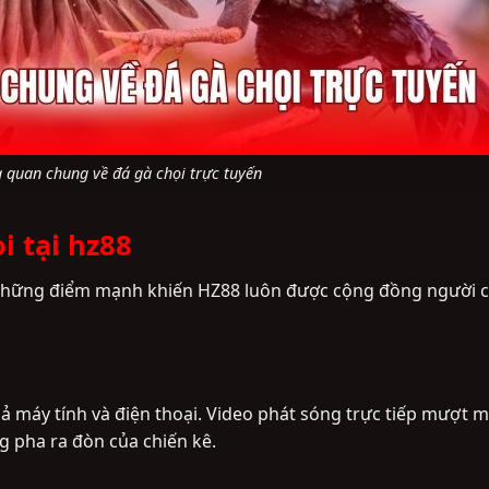
g quan chung về đá gà chọi trực tuyến
i tại hz88
 những điểm mạnh khiến HZ88 luôn được cộng đồng người c
cả máy tính và điện thoại. Video phát sóng trực tiếp mượt m
g pha ra đòn của chiến kê.