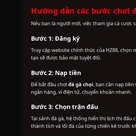
Hướng dẫn các bước chơi đá
Nếu bạn là người mới, việc tham gia cá cược 
Bước 1: Đăng ký
Truy cập website chính thức của HZ88, chọn m
tạo sẽ được bảo mật tuyệt đối.
Bước 2: Nạp tiền
Để bắt đầu chơi
đá gà chọi
, bạn cần nạp tiền
ngân hàng, ví điện tử, chuyển khoản nhanh.
Bước 3: Chọn trận đấu
Tại sảnh đá gà, hệ thống hiển thị lịch thi đấu
thành tích và lối đá của từng chiến kê trước k