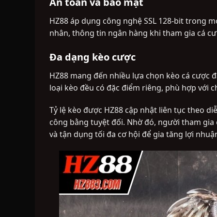
An toàn và bảo mật
HZ88 áp dụng công nghệ SSL 128-bit trong mọi
nhân, thông tin ngân hàng khi tham gia cá cư
Đa dạng kèo cược
HZ88 mang đến nhiều lựa chọn kèo cá cược đ
loại kèo đều có đặc điểm riêng, phù hợp với c
Tỷ lệ kèo được HZ88 cập nhật liên tục theo di
công bằng tuyệt đối. Nhờ đó, người tham gia c
và tận dụng tối đa cơ hội để gia tăng lợi nhuậ