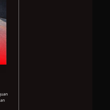
 quan
ian