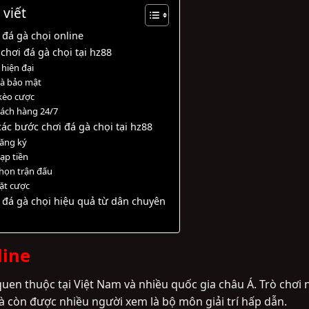
 viết
ề đá gà chọi online
chơi đá gà chọi tại hz88
 hiện đại
và bảo mật
kèo cược
hách hàng 24/7
c bước chơi đá gà chọi tại hz88
Đăng ký
ạp tiền
Chọn trận đấu
ặt cược
 đá gà chọi hiệu quả từ dân chuyên
line
 quen thuộc tại Việt Nam và nhiều quốc gia châu Á. Trò chơi 
 còn được nhiều người xem là bộ môn giải trí hấp dẫn.