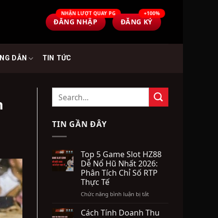
ĐĂNG NHẬP
ĐĂNG KÝ
NG DẪN
TIN TỨC
n
TIN GẦN ĐÂY
Top 5 Game Slot HZ88
Dễ Nổ Hũ Nhất 2026:
Phân Tích Chỉ Số RTP
Thực Tế
ở
Chức năng bình luận bị tắt
Top
5
Cách Tính Doanh Thu