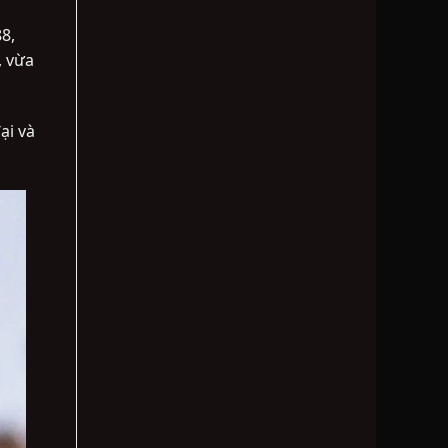
8,
, vừa
ại và