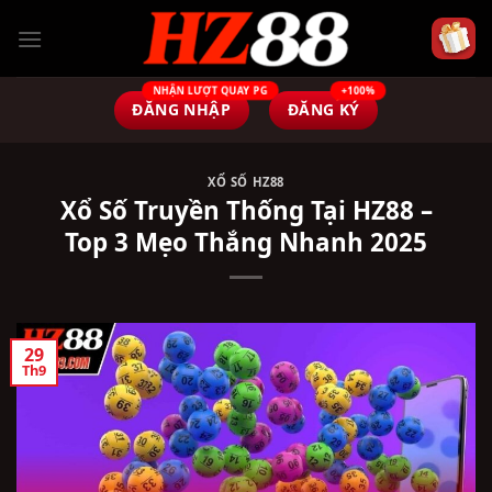
Bỏ
qua
nội
dung
ĐĂNG NHẬP
ĐĂNG KÝ
XỔ SỐ HZ88
Xổ Số Truyền Thống Tại HZ88 –
Top 3 Mẹo Thắng Nhanh 2025
29
Th9