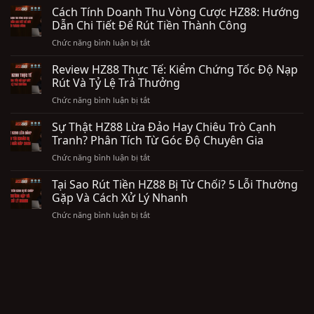
5
Cách Tính Doanh Thu Vòng Cược HZ88: Hướng
Game
Dẫn Chi Tiết Để Rút Tiền Thành Công
Slot
ở
Chức năng bình luận bị tắt
HZ88
Cách
Dễ
Tính
Review HZ88 Thực Tế: Kiểm Chứng Tốc Độ Nạp
Nổ
Doanh
Hũ
Rút Và Tỷ Lệ Trả Thưởng
Thu
Nhất
ở
Chức năng bình luận bị tắt
Vòng
2026:
Review
Cược
Phân
HZ88
Sự Thật HZ88 Lừa Đảo Hay Chiêu Trò Cạnh
HZ88:
Tích
Thực
Hướng
Tranh? Phân Tích Từ Góc Độ Chuyên Gia
Chỉ
Tế:
Dẫn
Số
ở
Chức năng bình luận bị tắt
Kiểm
Chi
RTP
Sự
Chứng
Tiết
Thực
Thật
Tại Sao Rút Tiền HZ88 Bị Từ Chối? 5 Lỗi Thường
Tốc
Để
Tế
HZ88
Độ
Gặp Và Cách Xử Lý Nhanh
Rút
Lừa
Nạp
Tiền
ở
Chức năng bình luận bị tắt
Đảo
Rút
Thành
Tại
Hay
Và
Công
Sao
Chiêu
Tỷ
Rút
Trò
Lệ
Tiền
Cạnh
Trả
HZ88
Tranh?
Thưởng
Bị
Phân
Từ
Tích
Chối?
Từ