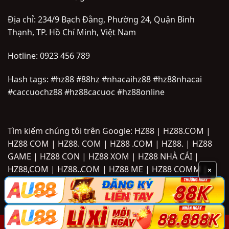
Địa chỉ:
234/9 Bạch Đằng, Phường 24, Quận Bình
Thạnh, TP. Hồ Chí Minh, Việt Nam
Hotline:
0923 456 789
Hash tags:
#hz88 #88hz #nhacaihz88 #hz88nhacai
#caccuochz88 #hz88cacuoc #hz88online
Tìm kiếm chúng tôi trên Google: HZ88 | HZ88.COM |
HZ88 COM | HZ88. COM | HZ88 .COM | HZ88. | HZ88
GAME | HZ88 CON | HZ88 XOM | HZ88 NHÀ CÁI |
HZ88,COM | HZ88..COM | HZ88 ME | HZ88 COMM |
×
HZ88 APK | HZ88 NET |
Copyright 2026 ©
HZ88