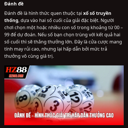
Đánh đề
Đánh đề là hình thức quen thuộc tại
xổ số truyền
thống
, dựa vào hai số cuối của giải đặc biệt. Người
chơi chọn một hoặc nhiều con số trong khoảng từ 00 –
99 để dự đoán. Nếu số bạn chọn trùng với kết quả hai
số cuối thì sẽ thắng thưởng lớn. Đây là cửa cược mang
tính may rủi cao, nhưng lại hấp dẫn bởi mức trả
thưởng vô cùng giá trị.