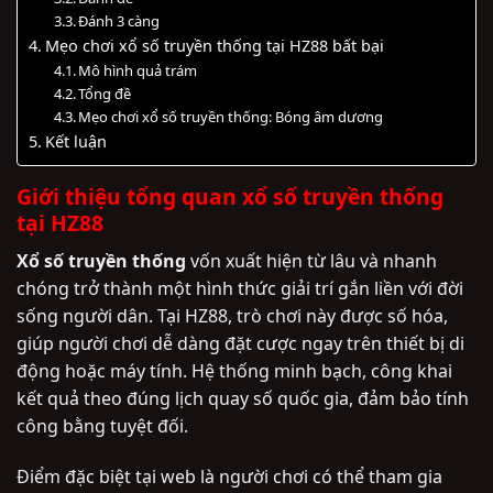
Đánh 3 càng
Mẹo chơi xổ số truyền thống tại HZ88 bất bại
Mô hình quả trám
Tổng đề
Mẹo chơi xổ số truyền thống: Bóng âm dương
Kết luận
Giới thiệu tổng quan xổ số truyền thống
tại HZ88
Xổ số truyền thống
vốn xuất hiện từ lâu và nhanh
chóng trở thành một hình thức giải trí gắn liền với đời
sống người dân. Tại HZ88, trò chơi này được số hóa,
giúp người chơi dễ dàng đặt cược ngay trên thiết bị di
động hoặc máy tính. Hệ thống minh bạch, công khai
kết quả theo đúng lịch quay số quốc gia, đảm bảo tính
công bằng tuyệt đối.
Điểm đặc biệt tại web là người chơi có thể tham gia