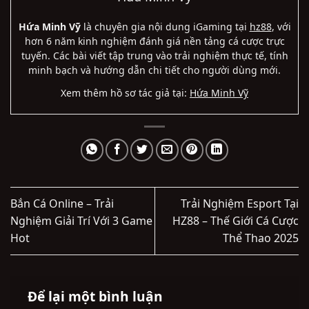
Hứa Minh Vỹ
là chuyên gia nội dung iGaming tại
hz88
, với
hơn 6 năm kinh nghiệm đánh giá nền tảng cá cược trực
tuyến. Các bài viết tập trung vào trải nghiệm thực tế, tính
minh bạch và hướng dẫn chi tiết cho người dùng mới.
Xem thêm hồ sơ tác giả tại:
Hứa Minh Vỹ
Bắn Cá Online – Trải
Trải Nghiệm Esport Tại
Nghiệm Giải Trí Với 3 Game
HZ88 – Thế Giới Cá Cược
Hot
Thể Thao 2025
Để lại một bình luận