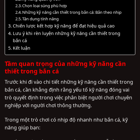
Chọn loại súng phù hợp
Những kỹ năng cần thiết trong bắn cá: Bắn theo nhịp
Tận dụng tính năng
Chiến lược kết hợp kỹ năng để đạt hiệu quả cao
Lưu ý khi rèn luyện những kỹ năng cần thiết trong
bắn cá
Kết luận
Tầm quan trọng của những kỹ năng cần
thiết trong bắn cá
Trước khi đi vào chi tiết
những kỹ năng cần thiết trong
bắn cá
, cần khẳng định rằng yếu tố kỹ năng đóng vai
trò quyết định trong việc phân biệt người chơi chuyên
nghiệp với người chơi thông thường.
Trong một trò chơi có nhịp độ nhanh như bắn cá, kỹ
năng giúp bạn: