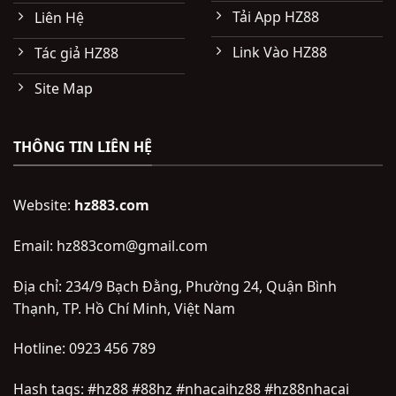
Tải App HZ88
Liên Hệ
Link Vào HZ88
Tác giả HZ88
Site Map
THÔNG TIN LIÊN HỆ
Website:
hz883.com
Email:
hz883com@gmail.com
Địa chỉ:
234/9 Bạch Đằng, Phường 24, Quận Bình
Thạnh, TP. Hồ Chí Minh, Việt Nam
Hotline:
0923 456 789
Hash tags:
#hz88 #88hz #nhacaihz88 #hz88nhacai