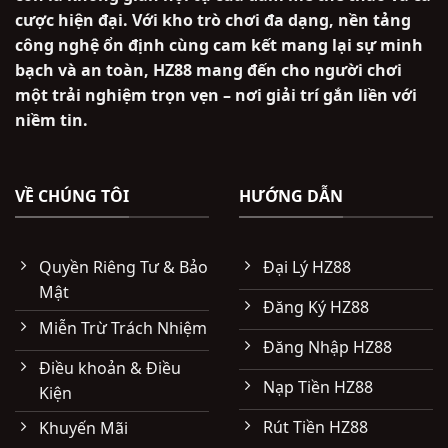
cược hiện đại. Với kho trò chơi đa dạng, nền tảng
công nghệ ổn định cùng cam kết mang lại sự minh
bạch và an toàn, HZ88 mang đến cho người chơi
một trải nghiệm trọn vẹn – nơi giải trí gắn liền với
niềm tin.
VỀ CHÚNG TÔI
HƯỚNG DẪN
Quyền Riêng Tư & Bảo
Đại Lý HZ88
Mật
Đăng Ký HZ88
Miễn Trừ Trách Nhiệm
Đăng Nhập HZ88
Điều khoản & Điều
Nạp Tiền HZ88
Kiện
Rút Tiền HZ88
Khuyến Mãi