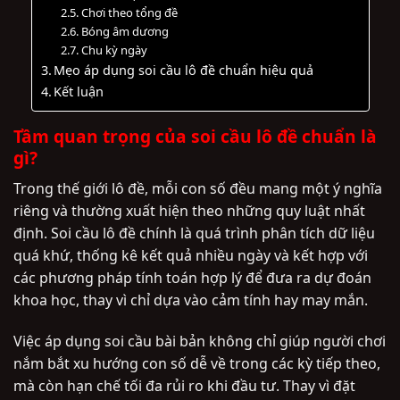
Chơi theo tổng đề
Bóng âm dương
Chu kỳ ngày
Mẹo áp dụng soi cầu lô đề chuẩn hiệu quả
Kết luận
Tầm quan trọng của soi cầu lô đề chuẩn là
gì?
Trong thế giới lô đề, mỗi con số đều mang một ý nghĩa
riêng và thường xuất hiện theo những quy luật nhất
định. Soi cầu lô đề
chính là quá trình phân tích dữ liệu
quá khứ, thống kê kết quả nhiều ngày và kết hợp với
các phương pháp tính toán hợp lý để đưa ra dự đoán
khoa học, thay vì chỉ dựa vào cảm tính hay may mắn.
Việc áp dụng soi cầu bài bản không chỉ giúp người chơi
nắm bắt xu hướng con số dễ về trong các kỳ tiếp theo,
mà còn hạn chế tối đa rủi ro khi đầu tư. Thay vì đặt