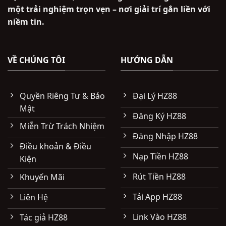
một trải nghiệm trọn vẹn – nơi giải trí gắn liền với
niềm tin.
VỀ CHÚNG TÔI
HƯỚNG DẪN
Quyền Riêng Tư & Bảo
Đại Lý HZ88
Mật
Đăng Ký HZ88
Miễn Trừ Trách Nhiệm
Đăng Nhập HZ88
Điều khoản & Điều
Nạp Tiền HZ88
Kiện
Rút Tiền HZ88
Khuyến Mãi
Tải App HZ88
Liên Hệ
Link Vào HZ88
Tác giả HZ88