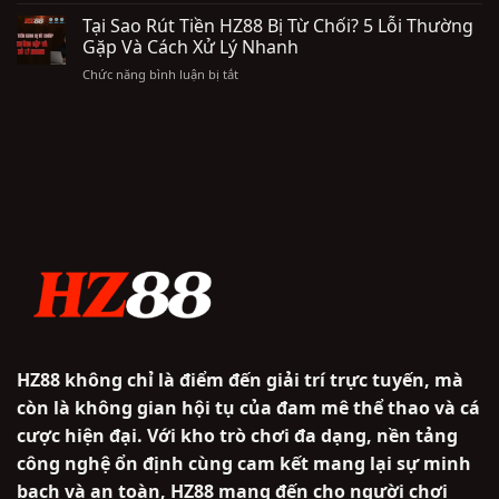
Sự
Chứng
Tiết
Thực
Thật
Tại Sao Rút Tiền HZ88 Bị Từ Chối? 5 Lỗi Thường
Tốc
Để
Tế
HZ88
Độ
Gặp Và Cách Xử Lý Nhanh
Rút
Lừa
Nạp
Tiền
ở
Chức năng bình luận bị tắt
Đảo
Rút
Thành
Tại
Hay
Và
Công
Sao
Chiêu
Tỷ
Rút
Trò
Lệ
Tiền
Cạnh
Trả
HZ88
Tranh?
Thưởng
Bị
Phân
Từ
Tích
Chối?
Từ
5
Góc
Lỗi
Độ
Thường
Chuyên
Gặp
Gia
Và
Cách
Xử
HZ88 không chỉ là điểm đến giải trí trực tuyến, mà
Lý
Nhanh
còn là không gian hội tụ của đam mê thể thao và cá
cược hiện đại. Với kho trò chơi đa dạng, nền tảng
công nghệ ổn định cùng cam kết mang lại sự minh
bạch và an toàn, HZ88 mang đến cho người chơi