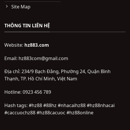
Site Map
THÔNG TIN LIÊN HỆ
Website:
hz883.com
Email:
hz883com@gmail.com
Địa chỉ:
234/9 Bạch Đằng, Phường 24, Quận Bình
Thạnh, TP. Hồ Chí Minh, Việt Nam
Hotline:
0923 456 789
Hash tags:
#hz88 #88hz #nhacaihz88 #hz88nhacai
#caccuochz88 #hz88cacuoc #hz88online