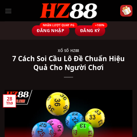
Bỏ
qua
nội
dung
ĐĂNG NHẬP
ĐĂNG KÝ
XỔ SỐ HZ88
7 Cách Soi Cầu Lô Đề Chuẩn Hiệu
Quả Cho Người Chơi
28
Th9