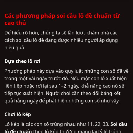
Các phương pháp soi cầu lô đề chuẩn từ
cao thủ
Để hiểu rõ hơn, chúng ta sẽ lần lượt khám phá các
cách soi cầu lô đề đang được nhiều người áp dụng
hiệu quả.
Dựa theo lô rơi
Phương pháp này dựa vào quy luật những con số đã về
trong một vài ngày trước đó. Nếu một con lô xuất hiện
liên tiếp hoặc rơi lại sau 1–2 ngày, khả năng cao nó sẽ
tiếp tục xuất hiện. Người chơi cần theo dõi bảng kết
quả hằng ngày để phát hiện những con số như vậy.
Chơi lô kép
Lô kép là các con số trùng nhau như 11, 22, 33.
Soi cầu
lô đề chuẩn
theo lô kép thường mang lại tỷ lệ trúng