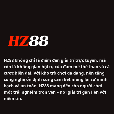
Tỷ
Rút
Trò
Lệ
Tiền
Cạnh
Trả
HZ88
Tranh?
Thưởng
Bị
Phân
Từ
Tích
Chối?
Từ
5
Góc
Lỗi
Độ
Thường
Chuyên
Gặp
Gia
Và
Cách
Xử
HZ88 không chỉ là điểm đến giải trí trực tuyến, mà
Lý
Nhanh
còn là không gian hội tụ của đam mê thể thao và cá
cược hiện đại. Với kho trò chơi đa dạng, nền tảng
công nghệ ổn định cùng cam kết mang lại sự minh
bạch và an toàn, HZ88 mang đến cho người chơi
một trải nghiệm trọn vẹn – nơi giải trí gắn liền với
niềm tin.