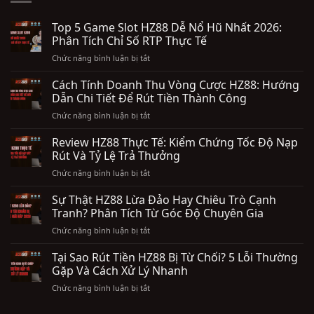
Top 5 Game Slot HZ88 Dễ Nổ Hũ Nhất 2026:
Phân Tích Chỉ Số RTP Thực Tế
ở
Chức năng bình luận bị tắt
Top
5
Cách Tính Doanh Thu Vòng Cược HZ88: Hướng
Game
Dẫn Chi Tiết Để Rút Tiền Thành Công
Slot
ở
Chức năng bình luận bị tắt
HZ88
Cách
Dễ
Tính
Review HZ88 Thực Tế: Kiểm Chứng Tốc Độ Nạp
Nổ
Doanh
Hũ
Rút Và Tỷ Lệ Trả Thưởng
Thu
Nhất
ở
Chức năng bình luận bị tắt
Vòng
2026:
Review
Cược
Phân
HZ88
Sự Thật HZ88 Lừa Đảo Hay Chiêu Trò Cạnh
HZ88:
Tích
Thực
Hướng
Tranh? Phân Tích Từ Góc Độ Chuyên Gia
Chỉ
Tế:
Dẫn
Số
ở
Chức năng bình luận bị tắt
Kiểm
Chi
RTP
Sự
Chứng
Tiết
Thực
Thật
Tại Sao Rút Tiền HZ88 Bị Từ Chối? 5 Lỗi Thường
Tốc
Để
Tế
HZ88
Độ
Gặp Và Cách Xử Lý Nhanh
Rút
Lừa
Nạp
Tiền
ở
Chức năng bình luận bị tắt
Đảo
Rút
Thành
Tại
Hay
Và
Công
Sao
Chiêu