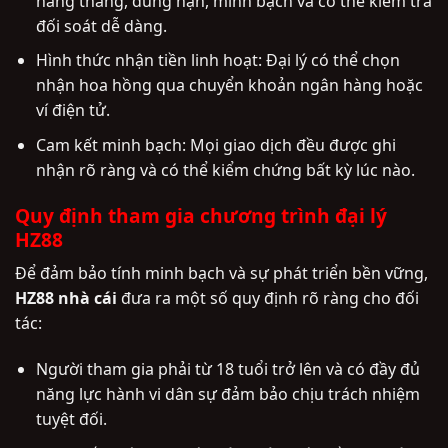
hàng tháng, đúng hạn, minh bạch và có thể kiểm tra
đối soát dễ dàng.
Hình thức nhận tiền linh hoạt: Đại lý có thể chọn
nhận hoa hồng qua chuyển khoản ngân hàng hoặc
ví điện tử.
Cam kết minh bạch: Mọi giao dịch đều được ghi
nhận rõ ràng và có thể kiểm chứng bất kỳ lúc nào.
Quy định tham gia chương trình đại lý
HZ88
Để đảm bảo tính minh bạch và sự phát triển bền vững,
HZ88 nhà cái
đưa ra một số quy định rõ ràng cho đối
tác:
Người tham gia phải từ 18 tuổi trở lên và có đầy đủ
năng lực hành vi dân sự đảm bảo chịu trách nhiệm
tuyệt đối.