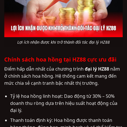
Lợi ích nhận được khi trở thành đối tác đại lý HZ88
Chính sách hoa hồng tại HZ88 cực ưu đãi
Điểm hấp dẫn nhất của chương trình
đại lý HZ88
nằm
ở chính sách hoa hồng. Hệ thống cam kết mang đến
mức chia sẻ cạnh tranh bậc nhất thị trường.
Tỷ lệ hoa hồng linh hoạt: Dao động từ 30% – 50%
doanh thu ròng dựa trên hiệu suất hoạt động của
đại lý.
Thanh toán định kỳ: Hoa hồng được thanh toán