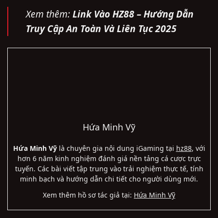
Xem thêm:
Link Vào HZ88
– Hướng Dẫn
Truy Cập An Toàn Và Liên Tục 2025
Hứa Minh Vỹ
Hứa Minh Vỹ
là chuyên gia nội dung iGaming tại
hz88
, với
hơn 6 năm kinh nghiệm đánh giá nền tảng cá cược trực
tuyến. Các bài viết tập trung vào trải nghiệm thực tế, tính
minh bạch và hướng dẫn chi tiết cho người dùng mới.
Xem thêm hồ sơ tác giả tại:
Hứa Minh Vỹ