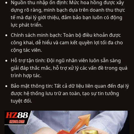
Nguồn thu nhập ổn định: Mức hoa hồng được xây
dựng rõ ràng, minh bạch dựa trên doanh thu thực
tế mà đại lý giới thiệu, đảm bảo bạn luôn có động
lực phát triển.
Chính sách minh bạch: Toàn bộ điều khoản được
công khai, dễ hiểu và cam kết quyền lợi tối đa cho
cộng tác viên.
Hỗ trợ tận tình: Đội ngũ nhân viên luôn sẵn sàng
giải đáp thắc mắc, hỗ trợ xử lý các vấn đề trong quá
trình hợp tác.
Bảo mật thông tin: Tất cả dữ liệu liên quan đến đại lý
được hệ thống lưu trữ an toàn, tạo sự tin tưởng
tuyệt đối.