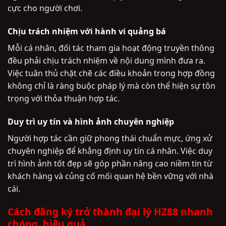
cực cho người chơi.
Chịu trách nhiệm với hành vi quảng bá
Mỗi cá nhân, đối tác tham gia hoạt động truyền thông
đều phải chịu trách nhiệm về nội dung mình đưa ra.
Việc tuân thủ chặt chẽ các điều khoản trong hợp đồng
không chỉ là ràng buộc pháp lý mà còn thể hiện sự tôn
trọng với thỏa thuận hợp tác.
Duy trì uy tín và hình ảnh chuyên nghiệp
Người hợp tác cần giữ phong thái chuẩn mực, ứng xử
chuyên nghiệp để khẳng định uy tín cá nhân. Việc duy
trì hình ảnh tốt đẹp sẽ góp phần nâng cao niềm tin từ
khách hàng và củng cố mối quan hệ bền vững với nhà
cái.
Cách đăng ký trở thành đại lý HZ88 nhanh
chóng, hiệu quả