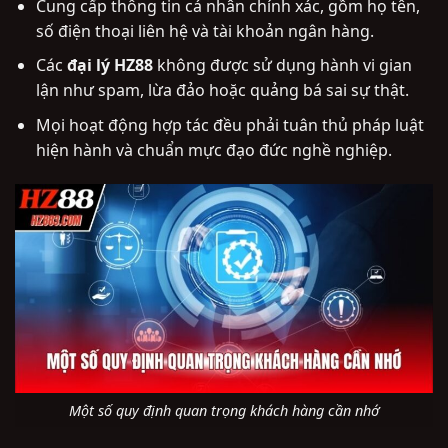
Cung cấp thông tin cá nhân chính xác, gồm họ tên,
số điện thoại liên hệ và tài khoản ngân hàng.
Các
đại lý HZ88
không được sử dụng hành vi gian
lận như spam, lừa đảo hoặc quảng bá sai sự thật.
Mọi hoạt động hợp tác đều phải tuân thủ pháp luật
hiện hành và chuẩn mực đạo đức nghề nghiệp.
Một số quy định quan trọng khách hàng cần nhớ