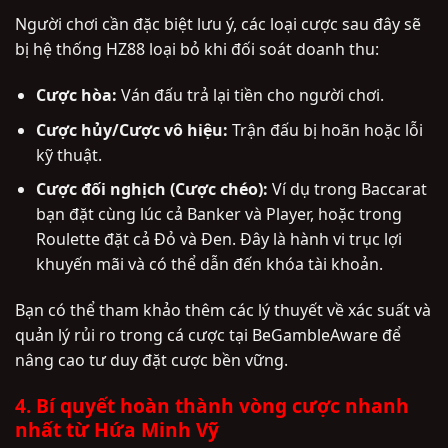
Người chơi cần đặc biệt lưu ý, các loại cược sau đây sẽ
bị hệ thống HZ88 loại bỏ khi đối soát doanh thu:
Cược hòa:
Ván đấu trả lại tiền cho người chơi.
Cược hủy/Cược vô hiệu:
Trận đấu bị hoãn hoặc lỗi
kỹ thuật.
Cược đối nghịch (Cược chéo):
Ví dụ trong Baccarat
bạn đặt cùng lúc cả Banker và Player, hoặc trong
Roulette đặt cả Đỏ và Đen. Đây là hành vi trục lợi
khuyến mãi và có thể dẫn đến khóa tài khoản.
Bạn có thể tham khảo thêm các lý thuyết về xác suất và
quản lý rủi ro trong cá cược tại
BeGambleAware
để
nâng cao tư duy đặt cược bền vững.
4. Bí quyết hoàn thành vòng cược nhanh
nhất từ Hứa Minh Vỹ