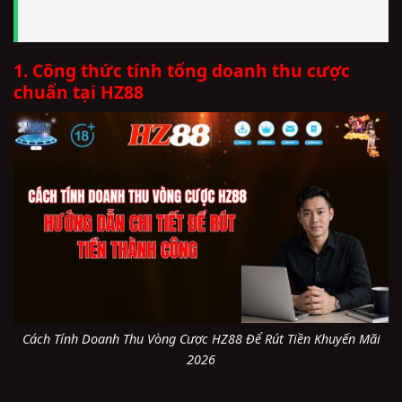
1. Công thức tính tổng doanh thu cược
chuẩn tại HZ88
Cách Tính Doanh Thu Vòng Cược HZ88 Để Rút Tiền Khuyến Mãi
2026