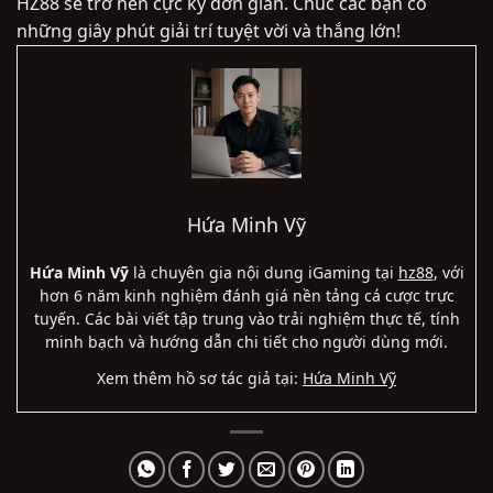
HZ88 sẽ trở nên cực kỳ đơn giản. Chúc các bạn có
những giây phút giải trí tuyệt vời và thắng lớn!
Hứa Minh Vỹ
Hứa Minh Vỹ
là chuyên gia nội dung iGaming tại
hz88
, với
hơn 6 năm kinh nghiệm đánh giá nền tảng cá cược trực
tuyến. Các bài viết tập trung vào trải nghiệm thực tế, tính
minh bạch và hướng dẫn chi tiết cho người dùng mới.
Xem thêm hồ sơ tác giả tại:
Hứa Minh Vỹ