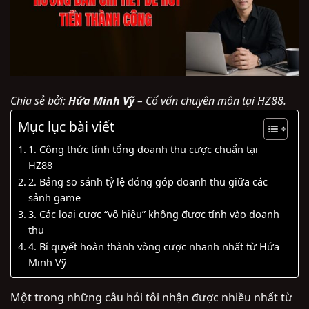
Chia sẻ bởi:
Hứa Minh Vỹ
– Cố vấn chuyên môn tại HZ88.
Mục lục bài viết
1. Công thức tính tổng doanh thu cược chuẩn tại
HZ88
2. Bảng so sánh tỷ lệ đóng góp doanh thu giữa các
sảnh game
3. Các loại cược “vô hiệu” không được tính vào doanh
thu
4. Bí quyết hoàn thành vòng cược nhanh nhất từ Hứa
Minh Vỹ
Một trong những câu hỏi tôi nhận được nhiều nhất từ