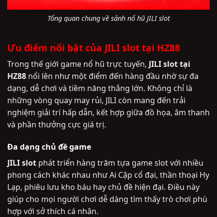
Tổng quan chung về sảnh nổ hũ JILI slot
Ưu điểm nổi bật của JILI slot tại HZ88
Trong thế giới game nổ hũ trực tuyến,
JILI slot tại
HZ88
nổi lên như một điểm đến hàng đầu nhờ sự đa
dạng, dễ chơi và tiềm năng thắng lớn. Không chỉ là
những vòng quay may rủi, JILI còn mang đến trải
nghiệm giải trí hấp dẫn, kết hợp giữa đồ họa, âm thanh
và phần thưởng cực giá trị.
Đa dạng chủ đề game
JILI slot
phát triển hàng trăm tựa game slot với nhiều
phong cách khác nhau như Ai Cập cổ đại, thần thoại Hy
Lạp, phiêu lưu kho báu hay chủ đề hiện đại. Điều này
giúp cho mọi người chơi dễ dàng tìm thấy trò chơi phù
hợp với sở thích cá nhân.