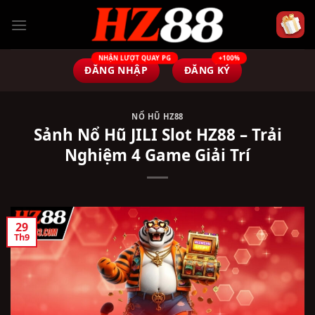
Bỏ
qua
nội
dung
ĐĂNG NHẬP
ĐĂNG KÝ
NỔ HŨ HZ88
Sảnh Nổ Hũ JILI Slot HZ88 – Trải
Nghiệm 4 Game Giải Trí
29
Th9