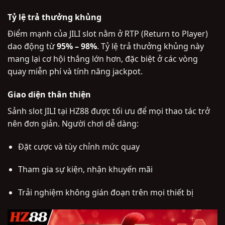
Tỷ lệ trả thưởng khủng
Điểm mạnh của JILI slot nằm ở RTP (Return to Player)
dao động từ
95% – 98%
. Tỷ lệ trả thưởng khủng này
mang lại cơ hội thắng lớn hơn, đặc biệt ở các vòng
quay miễn phí và tính năng jackpot.
Giao diện thân thiện
Sảnh slot JILI tại HZ88 được tối ưu để mọi thao tác trở
nên đơn giản. Người chơi dễ dàng:
Đặt cược và tùy chỉnh mức quay
Tham gia sự kiện, nhận khuyến mãi
Trải nghiệm không gián đoạn trên mọi thiết bị