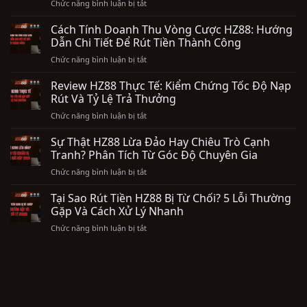
ở
Chức năng bình luận bị tắt
Top
5
Cách Tính Doanh Thu Vòng Cược HZ88: Hướng
Game
Dẫn Chi Tiết Để Rút Tiền Thành Công
Slot
ở
Chức năng bình luận bị tắt
HZ88
Cách
Dễ
Tính
Review HZ88 Thực Tế: Kiểm Chứng Tốc Độ Nạp
Nổ
Doanh
Hũ
Rút Và Tỷ Lệ Trả Thưởng
Thu
Nhất
ở
Chức năng bình luận bị tắt
Vòng
2026:
Review
Cược
Phân
HZ88
Sự Thật HZ88 Lừa Đảo Hay Chiêu Trò Cạnh
HZ88:
Tích
Thực
Hướng
Tranh? Phân Tích Từ Góc Độ Chuyên Gia
Chỉ
Tế:
Dẫn
Số
ở
Chức năng bình luận bị tắt
Kiểm
Chi
RTP
Sự
Chứng
Tiết
Thực
Thật
Tại Sao Rút Tiền HZ88 Bị Từ Chối? 5 Lỗi Thường
Tốc
Để
Tế
HZ88
Độ
Gặp Và Cách Xử Lý Nhanh
Rút
Lừa
Nạp
Tiền
ở
Chức năng bình luận bị tắt
Đảo
Rút
Thành
Tại
Hay
Và
Công
Sao
Chiêu
Tỷ
Rút
Trò
Lệ
Tiền
Cạnh
Trả
HZ88
Tranh?
Thưởng
Bị
Phân