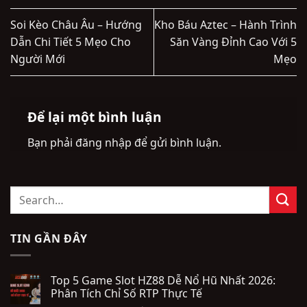
Soi Kèo Châu Âu – Hướng
Kho Báu Aztec – Hành Trình
Dẫn Chi Tiết 5 Mẹo Cho
Săn Vàng Đỉnh Cao Với 5
Người Mới
Mẹo
Để lại một bình luận
Bạn phải
đăng nhập
để gửi bình luận.
TIN GẦN ĐÂY
Top 5 Game Slot HZ88 Dễ Nổ Hũ Nhất 2026:
Phân Tích Chỉ Số RTP Thực Tế