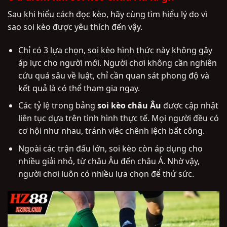
Sau khi hiểu cách đọc kèo, hãy cùng tìm hiểu lý do vì
sao soi kèo được yêu thích đến vậy.
Chỉ có 3 lựa chọn, soi kèo hình thức này không gây
áp lực cho người mới. Người chơi không cần nghiên
cứu quá sâu về luật, chỉ cần quan sát phong độ và
kết quả là có thể tham gia ngay.
Các tỷ lệ trong bảng
soi kèo châu Âu
được cập nhật
liên tục dựa trên tình hình thực tế. Mọi người đều có
cơ hội như nhau, tránh việc chênh lệch bất công.
Ngoài các trận đấu lớn, soi kèo còn áp dụng cho
nhiều giải nhỏ, từ châu Âu đến châu Á. Nhờ vậy,
người chơi luôn có nhiều lựa chọn để thử sức.