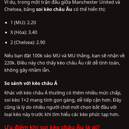
Ví dụ, trong một trận đấu giữa Manchester United và
Chelsea, bảng
soi kèo châu Âu
có thể hiển thị:
1 (MU): 2.20
X (Hòa): 3.40
2 (Chelsea): 2.90
Nếu bạn đặt 100k vào MU và MU thắng, bạn sẽ nhận về
220k. Điều này cho thấy kèo châu Âu rất dễ tính toán,
không gây nhầm lẫn.
So sánh với kèo châu Á
Khác với kèo châu Á thường có thêm nhiều mức chấp,
soi kèo 1×2 mang tính gọn gàng, dễ tiếp cận hơn. Đây
cũng là lý do nhiều người chơi mới chọn bắt đầu với
loại kèo này trước khi tìm hiểu các kèo phức tạp hơn.
Ưu điểm khi soi kèo châu Âu là gì?