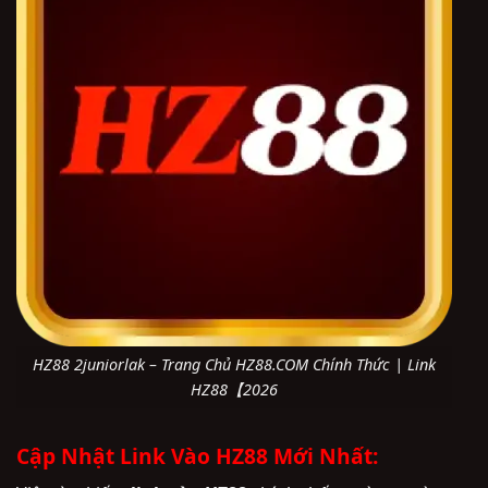
HZ88 2juniorlak – Trang Chủ HZ88.COM Chính Thức | Link
HZ88【2026
Cập Nhật Link Vào HZ88 Mới Nhất: