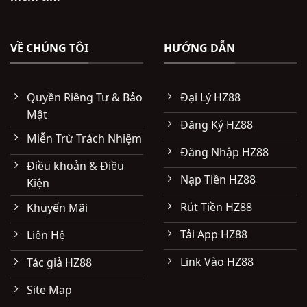
VỀ CHÚNG TÔI
HƯỚNG DẪN
Quyền Riêng Tư & Bảo
Đại Lý HZ88
Mật
Đăng Ký HZ88
Miễn Trừ Trách Nhiệm
Đăng Nhập HZ88
Điều khoản & Điều
Nạp Tiền HZ88
Kiện
Rút Tiền HZ88
Khuyến Mãi
Tải App HZ88
Liên Hệ
Link Vào HZ88
Tác giả HZ88
Site Map