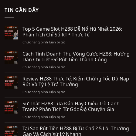
TIN GẦN ĐÂY
Top 5 Game Slot HZ88 Dễ Nổ Hũ Nhất 2026:
Phân Tích Chỉ Số RTP Thực Tế
ở
Chức năng bình luận bị tắt
Top
5
Cách Tính Doanh Thu Vòng Cược HZ88: Hướng
Game
Dẫn Chi Tiết Để Rút Tiền Thành Công
Slot
ở
Chức năng bình luận bị tắt
HZ88
Cách
Dễ
Tính
Review HZ88 Thực Tế: Kiểm Chứng Tốc Độ Nạp
Nổ
Doanh
Hũ
Rút Và Tỷ Lệ Trả Thưởng
Thu
Nhất
ở
Chức năng bình luận bị tắt
Vòng
2026:
Review
Cược
Phân
HZ88
Sự Thật HZ88 Lừa Đảo Hay Chiêu Trò Cạnh
HZ88:
Tích
Thực
Hướng
Tranh? Phân Tích Từ Góc Độ Chuyên Gia
Chỉ
Tế:
Dẫn
Số
ở
Chức năng bình luận bị tắt
Kiểm
Chi
RTP
Sự
Chứng
Tiết
Thực
Thật
Tại Sao Rút Tiền HZ88 Bị Từ Chối? 5 Lỗi Thường
Tốc
Để
Tế
HZ88
Độ
Gặp Và Cách Xử Lý Nhanh
Rút