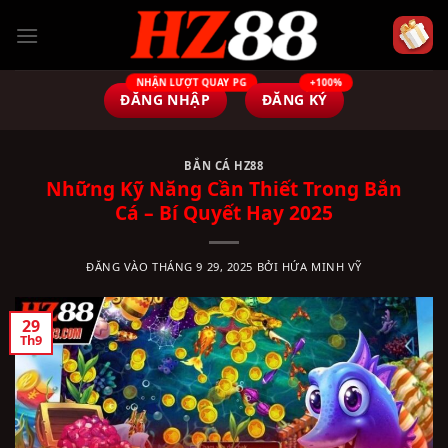
Bỏ
qua
nội
dung
ĐĂNG NHẬP
ĐĂNG KÝ
BẮN CÁ HZ88
Những Kỹ Năng Cần Thiết Trong Bắn
Cá – Bí Quyết Hay 2025
ĐĂNG VÀO
THÁNG 9 29, 2025
BỞI
HỨA MINH VỸ
29
Th9