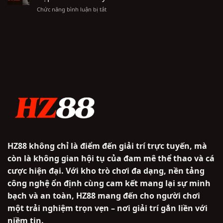
Lừa
Nạp
Tiền
ở
Chức năng bình luận bị tắt
Đảo
Rút
Thành
Tại
Hay
Và
Công
Sao
Chiêu
Tỷ
Rút
Trò
Lệ
Tiền
Cạnh
Trả
HZ88
Tranh?
Thưởng
Bị
Phân
Từ
Tích
Chối?
Từ
5
Góc
Lỗi
Độ
Thường
Chuyên
Gặp
Gia
Và
Cách
Xử
HZ88 không chỉ là điểm đến giải trí trực tuyến, mà
Lý
Nhanh
còn là không gian hội tụ của đam mê thể thao và cá
cược hiện đại. Với kho trò chơi đa dạng, nền tảng
công nghệ ổn định cùng cam kết mang lại sự minh
bạch và an toàn, HZ88 mang đến cho người chơi
một trải nghiệm trọn vẹn – nơi giải trí gắn liền với
niềm tin.