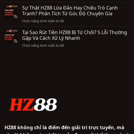
Review
Cược
Phân
HZ88
Sự Thật HZ88 Lừa Đảo Hay Chiêu Trò Cạnh
HZ88:
Tích
Thực
Hướng
Tranh? Phân Tích Từ Góc Độ Chuyên Gia
Chỉ
Tế:
Dẫn
Số
ở
Chức năng bình luận bị tắt
Kiểm
Chi
RTP
Sự
Chứng
Tiết
Thực
Thật
Tại Sao Rút Tiền HZ88 Bị Từ Chối? 5 Lỗi Thường
Tốc
Để
Tế
HZ88
Độ
Gặp Và Cách Xử Lý Nhanh
Rút
Lừa
Nạp
Tiền
ở
Chức năng bình luận bị tắt
Đảo
Rút
Thành
Tại
Hay
Và
Công
Sao
Chiêu
Tỷ
Rút
Trò
Lệ
Tiền
Cạnh
Trả
HZ88
Tranh?
Thưởng
Bị
Phân
Từ
Tích
Chối?
Từ
5
Góc
Lỗi
Độ
Thường
Chuyên
Gặp
Gia
Và
Cách
Xử
HZ88 không chỉ là điểm đến giải trí trực tuyến, mà
Lý
Nhanh