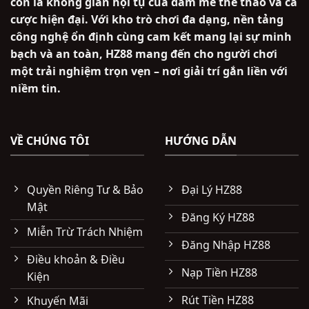
còn là không gian hội tụ của đam mê thể thao và cá
cược hiện đại. Với kho trò chơi đa dạng, nền tảng
công nghệ ổn định cùng cam kết mang lại sự minh
bạch và an toàn, HZ88 mang đến cho người chơi
một trải nghiệm trọn vẹn – nơi giải trí gắn liền với
niềm tin.
VỀ CHÚNG TÔI
HƯỚNG DẪN
Quyền Riêng Tư & Bảo
Đại Lý HZ88
Mật
Đăng Ký HZ88
Miễn Trừ Trách Nhiệm
Đăng Nhập HZ88
Điều khoản & Điều
Nạp Tiền HZ88
Kiện
Rút Tiền HZ88
Khuyến Mãi