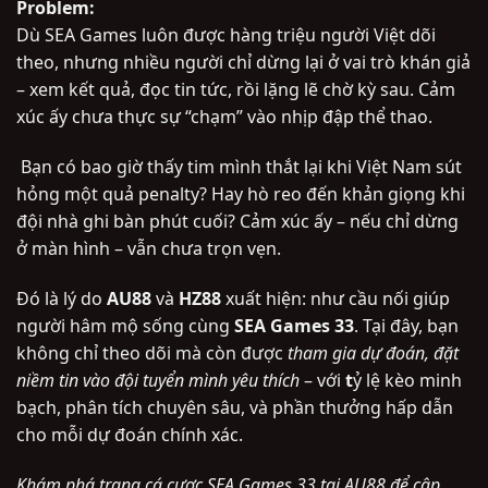
Problem:
Dù SEA Games luôn được hàng triệu người Việt dõi
theo, nhưng nhiều người chỉ dừng lại ở vai trò khán giả
– xem kết quả, đọc tin tức, rồi lặng lẽ chờ kỳ sau. Cảm
xúc ấy chưa thực sự “chạm” vào nhịp đập thể thao.
Bạn có bao giờ thấy tim mình thắt lại khi Việt Nam sút
hỏng một quả penalty? Hay hò reo đến khản giọng khi
đội nhà ghi bàn phút cuối? Cảm xúc ấy – nếu chỉ dừng
ở màn hình – vẫn chưa trọn vẹn.
Đó là lý do
AU88
và
HZ88
xuất hiện: như cầu nối giúp
người hâm mộ sống cùng
SEA Games 33
. Tại đây, bạn
không chỉ theo dõi mà còn được
tham gia dự đoán, đặt
niềm tin vào đội tuyển mình yêu thích
– với
t
ỷ lệ kèo minh
bạch, phân tích chuyên sâu, và phần thưởng hấp dẫn
cho mỗi dự đoán chính xác.
Khám phá trang cá cược SEA Games 33 tại AU88 để cập