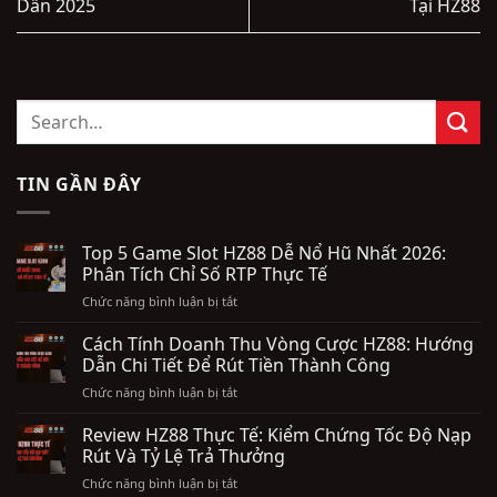
Dẫn 2025
Tại HZ88
TIN GẦN ĐÂY
Top 5 Game Slot HZ88 Dễ Nổ Hũ Nhất 2026:
Phân Tích Chỉ Số RTP Thực Tế
ở
Chức năng bình luận bị tắt
Top
5
Cách Tính Doanh Thu Vòng Cược HZ88: Hướng
Game
Dẫn Chi Tiết Để Rút Tiền Thành Công
Slot
ở
Chức năng bình luận bị tắt
HZ88
Cách
Dễ
Tính
Review HZ88 Thực Tế: Kiểm Chứng Tốc Độ Nạp
Nổ
Doanh
Hũ
Rút Và Tỷ Lệ Trả Thưởng
Thu
Nhất
ở
Chức năng bình luận bị tắt
Vòng
2026: