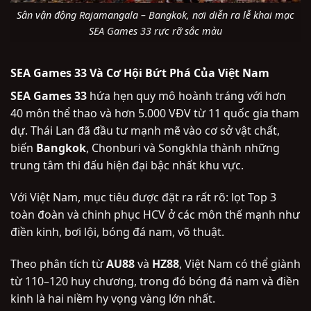
Sân vận động Rajamangala – Bangkok, nơi diễn ra lễ khai mạc
SEA Games 33 rực rỡ sắc màu
SEA Games 33 Và Cơ Hội Bứt Phá Của Việt Nam
SEA Games 33
hứa hẹn quy mô hoành tráng với hơn
40 môn thể thao và hơn 5.000 VĐV từ 11 quốc gia tham
dự. Thái Lan đã đầu tư mạnh mẽ vào cơ sở vật chất,
biến
Bangkok
, Chonburi và Songkhla thành những
trung tâm thi đấu hiện đại bậc nhất khu vực.
Với Việt Nam, mục tiêu được đặt ra rất rõ: lọt Top 3
toàn đoàn và chinh phục HCV ở các môn thế mạnh như
điền kinh, bơi lội, bóng đá nam, võ thuật.
Theo phân tích từ
AU88
và
HZ88
, Việt Nam có thể giành
từ 110–120 huy chương, trong đó bóng đá nam và điền
kinh là hai niềm hy vọng vàng lớn nhất.