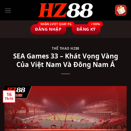
Bỏ
qua
nội
dung
ĐĂNG NHẬP
ĐĂNG KÝ
THỂ THAO HZ88
SEA Games 33 – Khát Vọng Vàng
Của Việt Nam Và Đông Nam Á
16
Th10