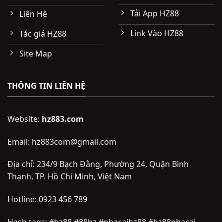
Tải App HZ88
Liên Hệ
Link Vào HZ88
Tác giả HZ88
Site Map
THÔNG TIN LIÊN HỆ
Website:
hz883.com
Email:
hz883com@gmail.com
Địa chỉ:
234/9 Bạch Đằng, Phường 24, Quận Bình
Thạnh, TP. Hồ Chí Minh, Việt Nam
Hotline:
0923 456 789
Hash tags:
#hz88 #88hz #nhacaihz88 #hz88nhacai