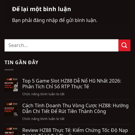
Để lại một bình luận
Bạn phải
đăng nhập
để gửi bình luận.
TIN GẦN ĐÂY
Top 5 Game Slot HZ88 Dễ Nổ Hũ Nhất 2026:
Phân Tích Chỉ Số RTP Thực Tế
ở
Chức năng bình luận bị tắt
Top
5
Cách Tính Doanh Thu Vòng Cược HZ88: Hướng
Game
Dẫn Chi Tiết Để Rút Tiền Thành Công
Slot
ở
Chức năng bình luận bị tắt
HZ88
Cách
Dễ
Tính
Review HZ88 Thực Tế: Kiểm Chứng Tốc Độ Nạp
Nổ
Doanh
Hũ