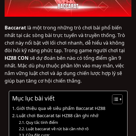
Baccarat
là một trong những trò chơi bài phổ biến
nhất tại các sòng bài trực tuyến và truyền thống. Trò
chơi này nổi bật với lối chơi nhanh, dễ hiểu và không
đòi hỏi kỹ năng phức tạp. Trong game người chơi tại
HZ88 CON
sẽ dự đoán bên nào có tổng điểm gần 9
nhất. Mặc dù phụ thuộc phần lớn vào may mắn, việc
nắm vững luật chơi và áp dụng chiến lược hợp lý sẽ
giúp bạn tăng cơ hội chiến thắng.
Mục lục bài viết
Giới thiệu qua về siêu phẩm Baccarat HZ88
Luật chơi Baccarat tại HZ88 cần ghi nhớ
Quy tắc tính điểm
Luật baccarat về rút bài cần nhớ rõ
Cửa đặt cược