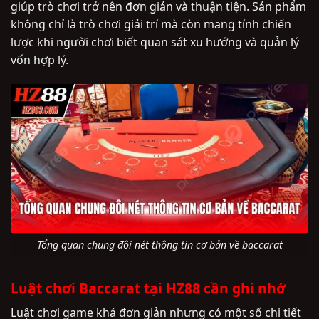
giúp trò chơi trở nên đơn giản và thuận tiện. Sản phẩm
không chỉ là trò chơi giải trí mà còn mang tính chiến
lược khi người chơi biết quan sát xu hướng và quản lý
vốn hợp lý.
Tổng quan chung đôi nét thông tin cơ bản về baccarat
Luật chơi Baccarat tại HZ88 cần ghi nhớ
Luật chơi game khá đơn giản nhưng có một số chi tiết