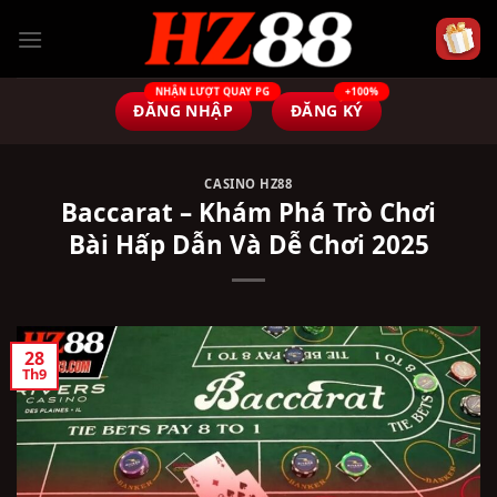
Bỏ
qua
nội
dung
ĐĂNG NHẬP
ĐĂNG KÝ
CASINO HZ88
Baccarat – Khám Phá Trò Chơi
Bài Hấp Dẫn Và Dễ Chơi 2025
28
Th9