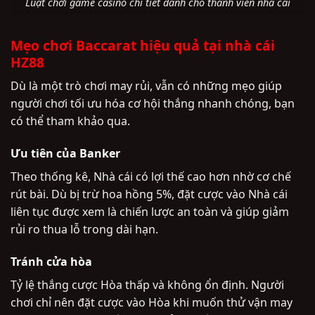
Luật chơi game casino chi tiết dành cho thành viên nhà cái
Mẹo chơi Baccarat hiệu quả tại nhà cái
HZ88
Dù là một trò chơi may rủi, vẫn có những mẹo giúp
người chơi tối ưu hóa cơ hội thắng nhanh chóng, bạn
có thể tham khảo qua.
Ưu tiên của Banker
Theo thống kê, Nhà cái có lợi thế cao hơn nhờ cơ chế
rút bài. Dù bị trừ hoa hồng 5%, đặt cược vào Nhà cái
liên tục được xem là chiến lược an toàn và giúp giảm
rủi ro thua lỗ trong dài hạn.
Tránh cửa hòa
Tỷ lệ thắng cược Hòa thấp và không ổn định. Người
chơi chỉ nên đặt cược vào Hòa khi muốn thử vận may