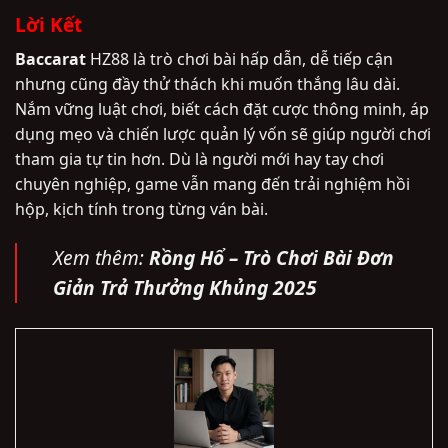
Lời Kết
Baccarat
HZ88 là trò chơi bài hấp dẫn, dễ tiếp cận
nhưng cũng đầy thử thách khi muốn thắng lâu dài.
Nắm vững luật chơi, biết cách đặt cược thông minh, áp
dụng mẹo và chiến lược quản lý vốn sẽ giúp người chơi
tham gia tự tin hơn. Dù là người mới hay tay chơi
chuyên nghiệp, game vẫn mang đến trải nghiệm hồi
hộp, kịch tính trong từng ván bài.
Xem thêm:
Rồng Hổ
– Trò Chơi Bài Đơn
Giản Trả Thưởng Khủng 2025