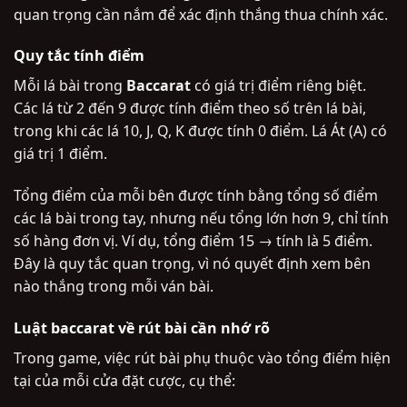
quan trọng cần nắm để xác định thắng thua chính xác.
Quy tắc tính điểm
Mỗi lá bài trong
Baccarat
có giá trị điểm riêng biệt.
Các lá từ 2 đến 9 được tính điểm theo số trên lá bài,
trong khi các lá 10, J, Q, K được tính 0 điểm. Lá Át (A) có
giá trị 1 điểm.
Tổng điểm của mỗi bên được tính bằng tổng số điểm
các lá bài trong tay, nhưng nếu tổng lớn hơn 9, chỉ tính
số hàng đơn vị. Ví dụ, tổng điểm 15 → tính là 5 điểm.
Đây là quy tắc quan trọng, vì nó quyết định xem bên
nào thắng trong mỗi ván bài.
Luật baccarat về rút bài cần nhớ rõ
Trong game, việc rút bài phụ thuộc vào tổng điểm hiện
tại của mỗi cửa đặt cược, cụ thể: