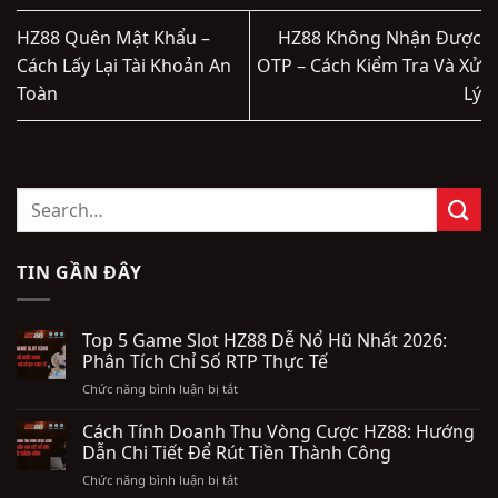
HZ88 Quên Mật Khẩu –
HZ88 Không Nhận Được
Cách Lấy Lại Tài Khoản An
OTP – Cách Kiểm Tra Và Xử
Toàn
Lý
TIN GẦN ĐÂY
Top 5 Game Slot HZ88 Dễ Nổ Hũ Nhất 2026:
Phân Tích Chỉ Số RTP Thực Tế
ở
Chức năng bình luận bị tắt
Top
5
Cách Tính Doanh Thu Vòng Cược HZ88: Hướng
Game
Dẫn Chi Tiết Để Rút Tiền Thành Công
Slot
ở
Chức năng bình luận bị tắt
HZ88
Cách