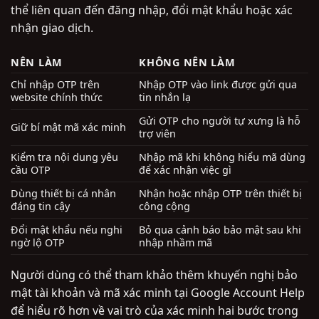
thể liên quan đến đăng nhập, đổi mật khẩu hoặc xác
nhận giao dịch.
NÊN LÀM
KHÔNG NÊN LÀM
Chỉ nhập OTP trên
Nhập OTP vào link được gửi qua
website chính thức
tin nhắn lạ
Gửi OTP cho người tự xưng là hỗ
Giữ bí mật mã xác minh
trợ viên
Kiểm tra nội dung yêu
Nhập mã khi không hiểu mã dùng
cầu OTP
để xác nhận việc gì
Dùng thiết bị cá nhân
Nhận hoặc nhập OTP trên thiết bị
đáng tin cậy
công cộng
Đổi mật khẩu nếu nghi
Bỏ qua cảnh báo bảo mật sau khi
ngờ lộ OTP
nhập nhầm mã
Người dùng có thể tham khảo thêm khuyến nghị bảo
mật tài khoản và mã xác minh tại
Google Account Help
để hiểu rõ hơn về vai trò của xác minh hai bước trong