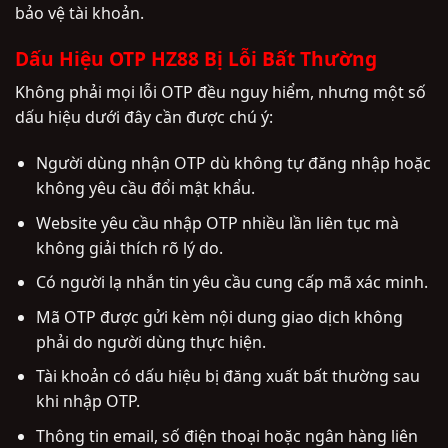
bảo vệ tài khoản.
Dấu Hiệu OTP HZ88 Bị Lỗi Bất Thường
Không phải mọi lỗi OTP đều nguy hiểm, nhưng một số
dấu hiệu dưới đây cần được chú ý:
Người dùng nhận OTP dù không tự đăng nhập hoặc
không yêu cầu đổi mật khẩu.
Website yêu cầu nhập OTP nhiều lần liên tục mà
không giải thích rõ lý do.
Có người lạ nhắn tin yêu cầu cung cấp mã xác minh.
Mã OTP được gửi kèm nội dung giao dịch không
phải do người dùng thực hiện.
Tài khoản có dấu hiệu bị đăng xuất bất thường sau
khi nhập OTP.
Thông tin email, số điện thoại hoặc ngân hàng liên