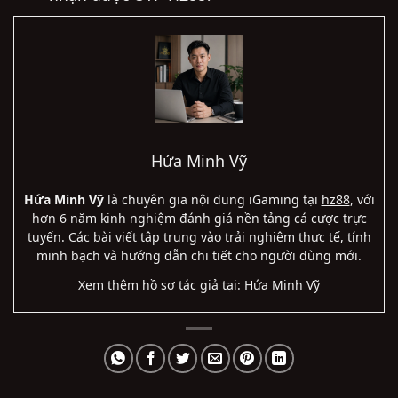
Hứa Minh Vỹ
Hứa Minh Vỹ
là chuyên gia nội dung iGaming tại
hz88
, với
hơn 6 năm kinh nghiệm đánh giá nền tảng cá cược trực
tuyến. Các bài viết tập trung vào trải nghiệm thực tế, tính
minh bạch và hướng dẫn chi tiết cho người dùng mới.
Xem thêm hồ sơ tác giả tại:
Hứa Minh Vỹ