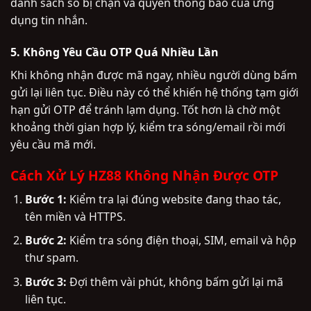
danh sách số bị chặn và quyền thông báo của ứng
dụng tin nhắn.
5. Không Yêu Cầu OTP Quá Nhiều Lần
Khi không nhận được mã ngay, nhiều người dùng bấm
gửi lại liên tục. Điều này có thể khiến hệ thống tạm giới
hạn gửi OTP để tránh lạm dụng. Tốt hơn là chờ một
khoảng thời gian hợp lý, kiểm tra sóng/email rồi mới
yêu cầu mã mới.
Cách Xử Lý HZ88 Không Nhận Được OTP
Bước 1:
Kiểm tra lại đúng website đang thao tác,
tên miền và HTTPS.
Bước 2:
Kiểm tra sóng điện thoại, SIM, email và hộp
thư spam.
Bước 3:
Đợi thêm vài phút, không bấm gửi lại mã
liên tục.