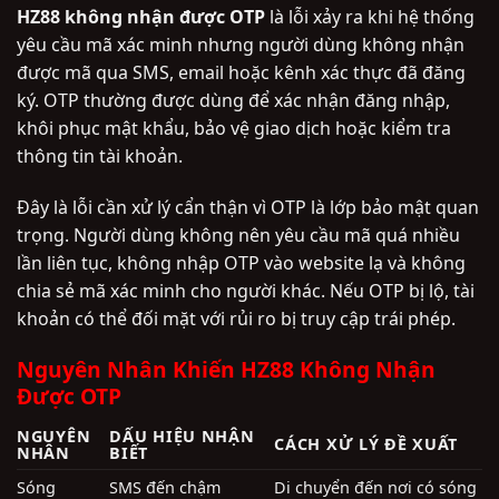
HZ88 không nhận được OTP
là lỗi xảy ra khi hệ thống
yêu cầu mã xác minh nhưng người dùng không nhận
được mã qua SMS, email hoặc kênh xác thực đã đăng
ký. OTP thường được dùng để xác nhận đăng nhập,
khôi phục mật khẩu, bảo vệ giao dịch hoặc kiểm tra
thông tin tài khoản.
Đây là lỗi cần xử lý cẩn thận vì OTP là lớp bảo mật quan
trọng. Người dùng không nên yêu cầu mã quá nhiều
lần liên tục, không nhập OTP vào website lạ và không
chia sẻ mã xác minh cho người khác. Nếu OTP bị lộ, tài
khoản có thể đối mặt với rủi ro bị truy cập trái phép.
Nguyên Nhân Khiến HZ88 Không Nhận
Được OTP
NGUYÊN
DẤU HIỆU NHẬN
CÁCH XỬ LÝ ĐỀ XUẤT
NHÂN
BIẾT
Sóng
SMS đến chậm
Di chuyển đến nơi có sóng