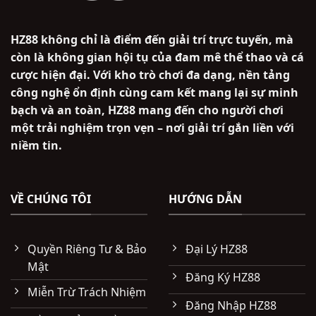
Và
Cách
Xử
HZ88 không chỉ là điểm đến giải trí trực tuyến, mà
Lý
Nhanh
còn là không gian hội tụ của đam mê thể thao và cá
cược hiện đại. Với kho trò chơi đa dạng, nền tảng
công nghệ ổn định cùng cam kết mang lại sự minh
bạch và an toàn, HZ88 mang đến cho người chơi
một trải nghiệm trọn vẹn – nơi giải trí gắn liền với
niềm tin.
VỀ CHÚNG TÔI
HƯỚNG DẪN
Quyền Riêng Tư & Bảo
Đại Lý HZ88
Mật
Đăng Ký HZ88
Miễn Trừ Trách Nhiệm
Đăng Nhập HZ88