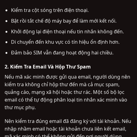
Kiểm tra cột sóng trên điện thoại.
Bật rồi tắt chế độ máy bay để làm mới kết nối.
Khởi động lại điện thoại nếu tin nhắn không đến.
Di chuyển đến khu vực có tín hiệu ổn định hơn.
Đảm bảo SIM vẫn đang hoạt động hai chiều.
2. Kiểm Tra Email Và Hộp Thư Spam
Nếu mã xác minh được gửi qua email, người dùng nên
kiểm tra không chỉ hộp thư đến mà cả mục spam,
quảng cáo, mạng xã hội hoặc thư rác. Một số bộ lọc
email có thể tự động phân loại tin nhắn xác minh vào
thư mục phụ.
Nên kiểm tra đúng email đã đăng ký với tài khoản. Nếu
nhập nhầm email hoặc tài khoản chưa liên kết email,
mã xác minh có thể không gửi đến nơi người dùng