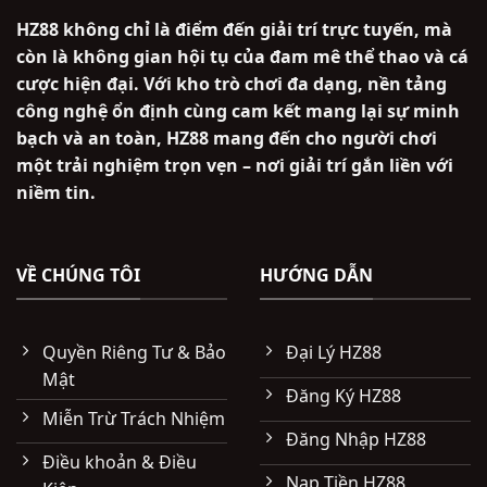
Xử
HZ88 không chỉ là điểm đến giải trí trực tuyến, mà
Lý
Nhanh
còn là không gian hội tụ của đam mê thể thao và cá
cược hiện đại. Với kho trò chơi đa dạng, nền tảng
công nghệ ổn định cùng cam kết mang lại sự minh
bạch và an toàn, HZ88 mang đến cho người chơi
một trải nghiệm trọn vẹn – nơi giải trí gắn liền với
niềm tin.
VỀ CHÚNG TÔI
HƯỚNG DẪN
Quyền Riêng Tư & Bảo
Đại Lý HZ88
Mật
Đăng Ký HZ88
Miễn Trừ Trách Nhiệm
Đăng Nhập HZ88
Điều khoản & Điều
Nạp Tiền HZ88