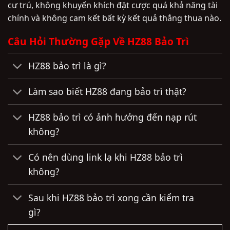
cư trú, không khuyến khích đặt cược quá khả năng tài
chính và không cam kết bất kỳ kết quả thắng thua nào.
Câu Hỏi Thường Gặp Về HZ88 Bảo Trì
HZ88 bảo trì là gì?
Làm sao biết HZ88 đang bảo trì thật?
HZ88 bảo trì có ảnh hưởng đến nạp rút
không?
Có nên dùng link lạ khi HZ88 bảo trì
không?
Sau khi HZ88 bảo trì xong cần kiểm tra
gì?