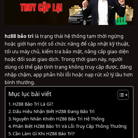
hz88 bảo trì
là trạng thái hệ thống tạm thời ngừng
hoặc giới hạn một số chức năng để cập nhật kỹ thuật,
tối ưu máy chủ, kiểm tra bảo mật, nâng cấp giao diện
hoặc đối soát giao dịch. Trong thời gian này, người
dùng có thể gặp tình trạng không truy cập được, đăng
nhập chậm, app phản hồi lỗi hoặc nạp rút xử lý lâu hơn
bình thường.
Mục lục bài viết
HZ88 Bảo Trì Là Gì?
Dấu Hiệu Nhận Biết HZ88 Đang Bảo Trì
Nguyên Nhân Khiến HZ88 Bảo Trì Hệ Thống
Phân Biệt HZ88 Bảo Trì Và Lỗi Truy Cập Thông Thường
Cần Làm Gì Khi HZ88 Bảo Trì?