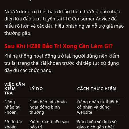
Người dùng có thể tham khảo thêm hướng dẫn nhận
diện lừa đảo trực tuyến tại
FTC Consumer Advice
để
hiểu rõ hơn về các dấu hiệu phishing và hỗ trợ giả mạo
thường gặp.
Sau Khi HZ88 Bảo Trì Xong Cần Làm Gì?
Khi hệ thống hoạt động trở lại, người dùng nên kiểm
tra lại trạng thái tài khoản trước khi tiếp tục sử dụng
đầy đủ các chức năng.
VIỆC CẦN
KIỂM
LÝ DO
CÁCH THỰC HIỆN
TRA
Đăng
Đảm bảo tài khoản
Đăng nhập từ thiết bị
nhập tài
hoạt động bình
cá nhân và đúng
khoản
thường
website
Số dư tài
Kiểm tra dữ liệu sau
Đối chiếu với lịch sử
khoản
bảo trì
giao dịch gần nhất