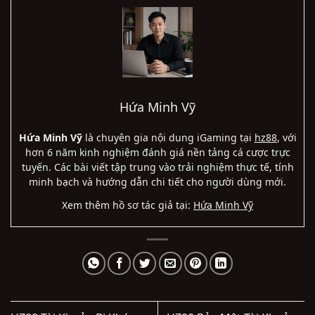
Hứa Minh Vỹ
Hứa Minh Vỹ
là chuyên gia nội dung iGaming tại
hz88
, với
hơn 6 năm kinh nghiệm đánh giá nền tảng cá cược trực
tuyến. Các bài viết tập trung vào trải nghiệm thực tế, tính
minh bạch và hướng dẫn chi tiết cho người dùng mới.
Xem thêm hồ sơ tác giả tại:
Hứa Minh Vỹ