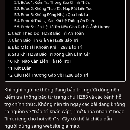
Bước 1: Kiểm Tra Thông Báo Chính Thức
Bước 2: Không Thao Tác Nạp Rút Liên Tục
Bước 3: Không Đăng Nhập Qua Link Lạ
Bước 4: Thử Lại Sau Khi Hệ Thống Ổn Định
Bước 5: Liên Hệ Hỗ Trợ Nếu Giao Dịch Bị Ảnh Hưởng
Cách Theo Dõi HZ88 Bảo Trì An Toàn
Cảnh Báo Tin Giả Về HZ88 Bảo Trì
Bảo Mật Tài Khoản Khi HZ88 Bảo Trì
Sau Khi HZ88 Bảo Trì Xong Cần Làm Gì?
Khi Nào Cần Liên Hệ Hỗ Trợ?
Kết Luận
Câu Hỏi Thường Gặp Về HZ88 Bảo Trì
Khi nghi ngờ hệ thống đang bảo trì, người dùng nên
kiểm tra thông báo từ
trang chủ HZ88
và các kênh hỗ
trợ chính thức. Không nên tin ngay các bài đăng không
rõ nguồn về “bảo trì khẩn cấp”, “mở khóa nhanh” hoặc
“link riêng cho hội viên” vì đây có thể là chiêu dẫn
người dùng sang website giả mạo.