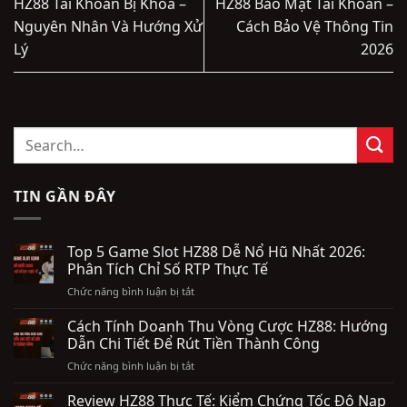
HZ88 Tài Khoản Bị Khóa –
HZ88 Bảo Mật Tài Khoản –
Nguyên Nhân Và Hướng Xử
Cách Bảo Vệ Thông Tin
Lý
2026
TIN GẦN ĐÂY
Top 5 Game Slot HZ88 Dễ Nổ Hũ Nhất 2026:
Phân Tích Chỉ Số RTP Thực Tế
ở
Chức năng bình luận bị tắt
Top
5
Cách Tính Doanh Thu Vòng Cược HZ88: Hướng
Game
Dẫn Chi Tiết Để Rút Tiền Thành Công
Slot
ở
Chức năng bình luận bị tắt
HZ88
Cách
Dễ
Tính
Review HZ88 Thực Tế: Kiểm Chứng Tốc Độ Nạp
Nổ