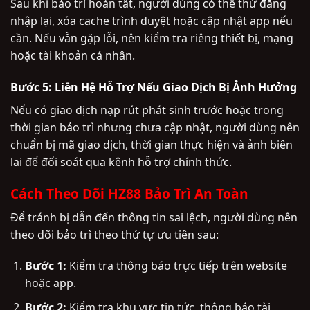
Sau khi bảo trì hoàn tất, người dùng có thể thử đăng
nhập lại, xóa cache trình duyệt hoặc cập nhật app nếu
cần. Nếu vẫn gặp lỗi, nên kiểm tra riêng thiết bị, mạng
hoặc tài khoản cá nhân.
Bước 5: Liên Hệ Hỗ Trợ Nếu Giao Dịch Bị Ảnh Hưởng
Nếu có giao dịch nạp rút phát sinh trước hoặc trong
thời gian bảo trì nhưng chưa cập nhật, người dùng nên
chuẩn bị mã giao dịch, thời gian thực hiện và ảnh biên
lai để đối soát qua kênh hỗ trợ chính thức.
Cách Theo Dõi HZ88 Bảo Trì An Toàn
Để tránh bị dẫn đến thông tin sai lệch, người dùng nên
theo dõi bảo trì theo thứ tự ưu tiên sau:
Bước 1:
Kiểm tra thông báo trực tiếp trên website
hoặc app.
Bước 2:
Kiểm tra khu vực tin tức, thông báo tài