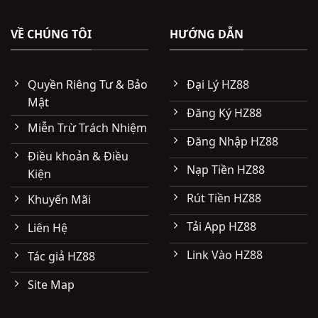
VỀ CHÚNG TÔI
HƯỚNG DẪN
Quyền Riêng Tư & Bảo
Đại Lý HZ88
Mật
Đăng Ký HZ88
Miễn Trừ Trách Nhiệm
Đăng Nhập HZ88
Điều khoản & Điều
Nạp Tiền HZ88
Kiện
Rút Tiền HZ88
Khuyến Mãi
Tải App HZ88
Liên Hệ
Link Vào HZ88
Tác giả HZ88
Site Map