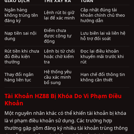
GIAO DỊCH
THỂ XẢY RA
TOÀN
Ngân hàng
Cập nhật đúng tài
Lệnh rút bị giữ
không trùng tên
khoản chính chủ theo
lại để xác minh
đăng ký
hướng dẫn
Điểm chưa
Nạp tiền sai nội
Lưu biên lai và liên hệ
được cộng tự
dung
hỗ trợ đối soát
động
Rút tiền khi chưa
Lệnh bị từ chối
Đọc lại điều khoản
đủ điều kiện
hoặc chờ kiểm
khuyến mãi trước khi
thưởng
tra
rút
Hệ thống yêu
Thay đổi ngân
Hạn chế đổi thông tin
cầu xác minh
hàng liên tục
không cần thiết
bổ sung
Tài Khoản HZ88 Bị Khóa Do Vi Phạm Điều
Khoản
Một nguyên nhân khác có thể khiến tài khoản bị khóa
là vi phạm điều khoản sử dụng. Các trường hợp
thường gặp gồm đăng ký nhiều tài khoản trùng thông