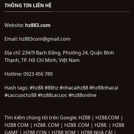
THÔNG TIN LIÊN HỆ
Website:
hz883.com
Email:
hz883com@gmail.com
Địa chỉ:
234/9 Bạch Đằng, Phường 24, Quận Bình
Thạnh, TP. Hồ Chí Minh, Việt Nam
Hotline:
0923 456 789
Hash tags:
#hz88 #88hz #nhacaihz88 #hz88nhacai
#caccuochz88 #hz88cacuoc #hz88online
Tìm kiếm chúng tôi trên Google: HZ88 | HZ88.COM |
HZ88 COM | HZ88. COM | HZ88 .COM | HZ88. | HZ88
GAME | HZ88 CON | HZ88 XOM | HZ88 NHÀ CÁI |