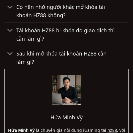
Có nên nhờ người khác mở khóa tài
khoản HZ88 không?
Tài khoản HZ88 bị khóa do giao dịch thì
cần làm gì?
Sau khi mở khóa tài khoản HZ88 cần
làm gì?
Hứa Minh Vỹ
Hứa Minh Vỹ
là chuyên gia nội dung iGaming tại
hz88
, với