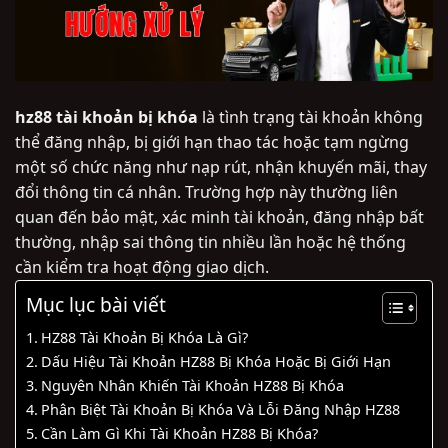
hz88 tài khoản bị khóa
là tình trạng tài khoản không
thể đăng nhập, bị giới hạn thao tác hoặc tạm ngừng
một số chức năng như nạp rút, nhận khuyến mãi, thay
đổi thông tin cá nhân. Trường hợp này thường liên
quan đến bảo mật, xác minh tài khoản, đăng nhập bất
thường, nhập sai thông tin nhiều lần hoặc hệ thống
cần kiểm tra hoạt động giao dịch.
Mục lục bài viết
HZ88 Tài Khoản Bị Khóa Là Gì?
Dấu Hiệu Tài Khoản HZ88 Bị Khóa Hoặc Bị Giới Hạn
Nguyên Nhân Khiến Tài Khoản HZ88 Bị Khóa
Phân Biệt Tài Khoản Bị Khóa Và Lỗi Đăng Nhập HZ88
Cần Làm Gì Khi Tài Khoản HZ88 Bị Khóa?