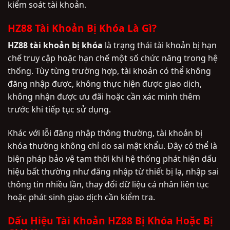
kiểm soát tài khoản.
HZ88 Tài Khoản Bị Khóa Là Gì?
HZ88 tài khoản bị khóa
là trạng thái tài khoản bị hạn
chế truy cập hoặc hạn chế một số chức năng trong hệ
thống. Tùy từng trường hợp, tài khoản có thể không
đăng nhập được, không thực hiện được giao dịch,
không nhận được ưu đãi hoặc cần xác minh thêm
trước khi tiếp tục sử dụng.
Khác với lỗi đăng nhập thông thường, tài khoản bị
khóa thường không chỉ do sai mật khẩu. Đây có thể là
biện pháp bảo vệ tạm thời khi hệ thống phát hiện dấu
hiệu bất thường như đăng nhập từ thiết bị lạ, nhập sai
thông tin nhiều lần, thay đổi dữ liệu cá nhân liên tục
hoặc phát sinh giao dịch cần kiểm tra.
Dấu Hiệu Tài Khoản HZ88 Bị Khóa Hoặc Bị