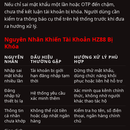
Nếu chỉ sai mật khẩu một lần hoặc OTP đến chậm,
chưa thể kết luận tài khoản bị khóa. Người dùng cần
kiểm tra thông báo cụ thể trên hệ thống trước khi đưa
ra hướng xử lý.
Nguyên Nhân Khiến Tài Khoản HZ88 Bị
Khóa
NGUYÊN
DẤU HIỆU
HƯỚNG XỬ LÝ PHÙ
NHÂN
THƯỜNG GẶP
HỢP
Nhập sai
Tài khoản bị giới
Dừng thử mật khẩu,
mật khẩu
hạn đăng nhập tạm
dùng chức năng khôi
nhiều lần
thời
phục hoặc liên hệ hỗ trợ
Đăng
Xác minh qua kênh chính
Hệ thống yêu cầu
nhập từ
thức, không nhờ người
xác minh thêm
thiết bị lạ
khác thao tác hộ
Thông tin
Không thể rút tiền
Kiểm tra họ tên, số điện
cá nhân
hoặc cập nhật ngân
thoại, ngân hàng chính
chưa khớp
hàng
chủ