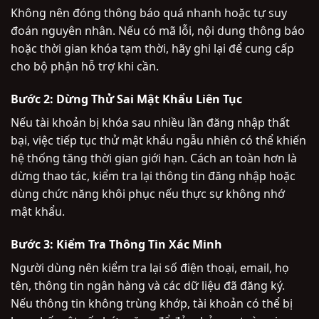
Không nên đóng thông báo quá nhanh hoặc tự suy
đoán nguyên nhân. Nếu có mã lỗi, nội dung thông báo
hoặc thời gian khóa tạm thời, hãy ghi lại để cung cấp
cho bộ phận hỗ trợ khi cần.
Bước 2: Dừng Thử Sai Mật Khẩu Liên Tục
Nếu tài khoản bị khóa sau nhiều lần đăng nhập thất
bại, việc tiếp tục thử mật khẩu ngẫu nhiên có thể khiến
hệ thống tăng thời gian giới hạn. Cách an toàn hơn là
dừng thao tác, kiểm tra lại thông tin đăng nhập hoặc
dùng chức năng khôi phục nếu thực sự không nhớ
mật khẩu.
Bước 3: Kiểm Tra Thông Tin Xác Minh
Người dùng nên kiểm tra lại số điện thoại, email, họ
tên, thông tin ngân hàng và các dữ liệu đã đăng ký.
Nếu thông tin không trùng khớp, tài khoản có thể bị