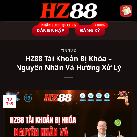
Bỏ
qua
nội
dung
ĐĂNG NHẬP
ĐĂNG KÝ
TIN TỨC
HZ88 Tài Khoản Bị Khóa –
Nguyên Nhân Và Hướng Xử Lý
12
Th5