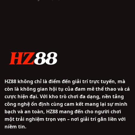
Rút
Thành
Tại
Hay
Và
Công
Sao
Chiêu
Tỷ
Rút
Trò
Lệ
Tiền
Cạnh
Trả
HZ88
Tranh?
Thưởng
Bị
Phân
Từ
Tích
Chối?
Từ
5
Góc
Lỗi
Độ
Thường
Chuyên
Gặp
Gia
Và
Cách
Xử
HZ88 không chỉ là điểm đến giải trí trực tuyến, mà
Lý
Nhanh
còn là không gian hội tụ của đam mê thể thao và cá
cược hiện đại. Với kho trò chơi đa dạng, nền tảng
công nghệ ổn định cùng cam kết mang lại sự minh
bạch và an toàn, HZ88 mang đến cho người chơi
một trải nghiệm trọn vẹn – nơi giải trí gắn liền với
niềm tin.